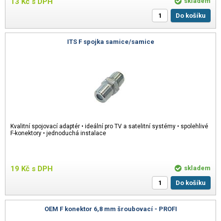
13
Kč
s DPH
skladem
Do košíku
ITS F spojka samice/samice
Kvalitní spojovací adaptér • ideální pro TV a satelitní systémy • spolehlivé
F-konektory • jednoduchá instalace
19
Kč
s DPH
skladem
Do košíku
OEM F konektor 6,8 mm šroubovací - PROFI