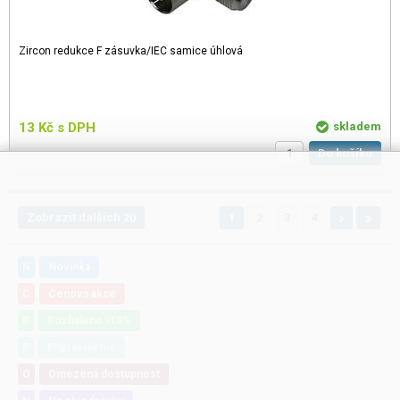
Zircon redukce F zásuvka/IEC samice úhlová
13
Kč
s DPH
skladem
Do košíku
Zobrazit dalších 20
1
2
3
4
N
Novinka
C
Cenová akce
R
Rozbaleno -10%
P
Připravujeme
O
Omezená dostupnost