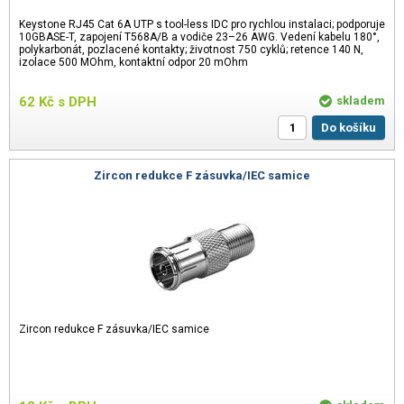
Keystone RJ45 Cat 6A UTP s tool-less IDC pro rychlou instalaci; podporuje
10GBASE-T, zapojení T568A/B a vodiče 23–26 AWG. Vedení kabelu 180°,
polykarbonát, pozlacené kontakty; životnost 750 cyklů; retence 140 N,
izolace 500 MOhm, kontaktní odpor 20 mOhm
62
Kč
s DPH
skladem
Do košíku
Zircon redukce F zásuvka/IEC samice
Zircon redukce F zásuvka/IEC samice