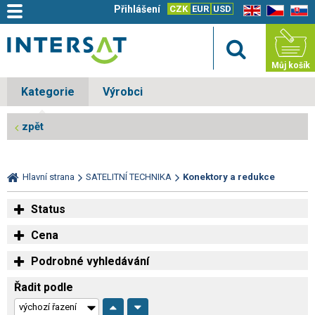
Přihlášení
CZK
EUR
USD
EN
CZ
SK
Můj košík
Kategorie
Výrobci
zpět
Hlavní strana
SATELITNÍ TECHNIKA
Konektory a redukce
Status
Cena
Podrobné vyhledávání
Řadit podle