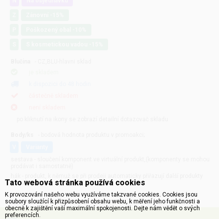
N
Na objednávku
Z
Zánovní -15%
P
Poškozený obal -10%
S
S kosmetickou vadou -15%
Blučina
- CZ,BLU-hlavni sklad
je skladem
k dispozici do 48 hodin
částečně skladem
není skladem
po kliknutí na ikony se zobrazí detailní dotazovač skladu
Body/ks
- bodová hodnota produktu v promoakci;
v
varianty
sestava - sloučení komponent ve virtuální produkt,(komponenty se mohou
prodávat i samostatně)
hák - produkt, k němuž se při prodeji automaticky přiřazují další produkty
Tato webová stránka používá cookies
(například zdroj + přívodní šňůra apod.)
K provozování našeho webu využíváme takzvané cookies. Cookies jsou
soubory sloužící k přizpůsobení obsahu webu, k měření jeho funkčnosti a
obecně k zajištění vaší maximální spokojenosti. Dejte nám vědět o svých
preferencích.