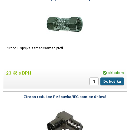
Zircon F spojka samec/samec profi
23
Kč
s DPH
skladem
Do košíku
Zircon redukce F zásuvka/IEC samice úhlová