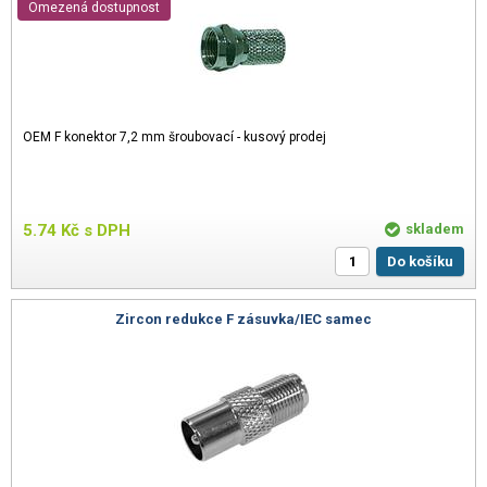
Omezená dostupnost
OEM F konektor 7,2 mm šroubovací - kusový prodej
5.74
Kč
s DPH
skladem
Do košíku
Zircon redukce F zásuvka/IEC samec