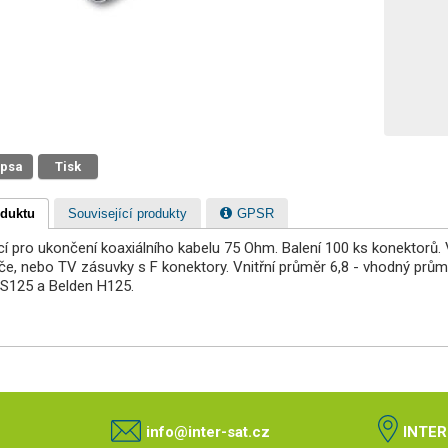
 psa
Tisk
oduktu
Související produkty
GPSR
cí pro ukončení koaxiálního kabelu 75 Ohm. Balení 100 ks konektorů.
mače, nebo TV zásuvky s F konektory. Vnitřní průměr 6,8 - vhodný prů
S125 a Belden H125.
info@inter-sat.cz
INTER