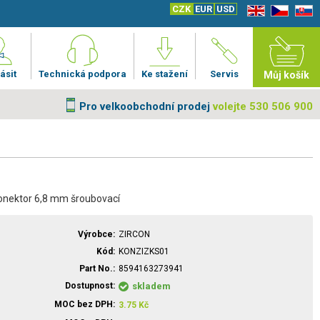
CZK
EUR
USD
EN
CZ
SK
ásit
Technická podpora
Ke stažení
Servis
Můj košík
Pro velkoobchodní prodej
volejte 530 506 900
konektor 6,8 mm šroubovací
Výrobce
ZIRCON
Kód
KONZIZKS01
Part No.
8594163273941
Dostupnost
skladem
MOC bez DPH
3.75
Kč