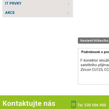
IT PRVKY
AKCE
Nastavit hlídacího
Podrobnosti o pr
F-konektor slouží
satelitního přijí
Zircon CU125, CC
Kontaktujte nás
Tel. 530 506 900