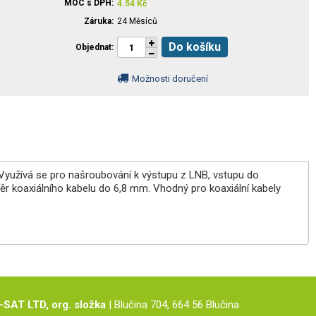
MOC s DPH
4.54
Kč
Záruka
24 Měsíců
Do košíku
Objednat
Možnosti doručení
 Využívá se pro našroubování k výstupu z LNB, vstupu do
měr koaxiálního kabelu do 6,8 mm. Vhodný pro koaxiální kabely
-SAT LTD, org. složka
| Blučina 704, 664 56 Blučina