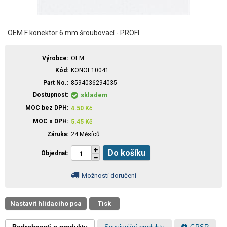
OEM F konektor 6 mm šroubovací - PROFI
Výrobce
OEM
Kód
KONOE10041
Part No.
8594036294035
Dostupnost
skladem
MOC bez DPH
4.50
Kč
MOC s DPH
5.45
Kč
Záruka
24 Měsíců
Do košíku
Objednat
Možnosti doručení
Nastavit hlídacího psa
Tisk