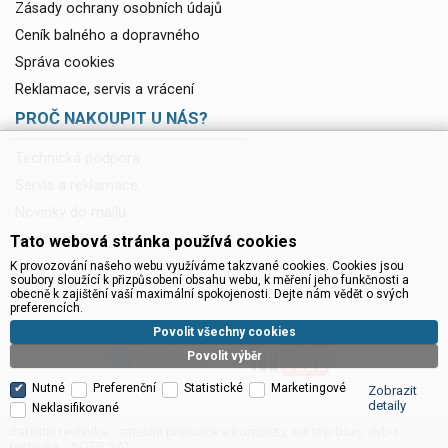
Zásady ochrany osobních údajů
Ceník balného a dopravného
Správa cookies
Reklamace, servis a vrácení
PROČ NAKOUPIT U NÁS?
Technická podpora
Servis a reklamace
Novinky do mailu
Ke stažení
Tato webová stránka používá cookies
K provozování našeho webu využíváme takzvané cookies. Cookies jsou
soubory sloužící k přizpůsobení obsahu webu, k měření jeho funkčnosti a
obecně k zajištění vaší maximální spokojenosti. Dejte nám vědět o svých
preferencích.
Povolit všechny cookies
Povolit výběr
Nutné
Preferenční
Statistické
Marketingové
Zobrazit
detaily
Neklasifikované
Satelitní technika - satelitní přijímače a komplety, set top boxy, dvb-t
technika :: INTER SAT