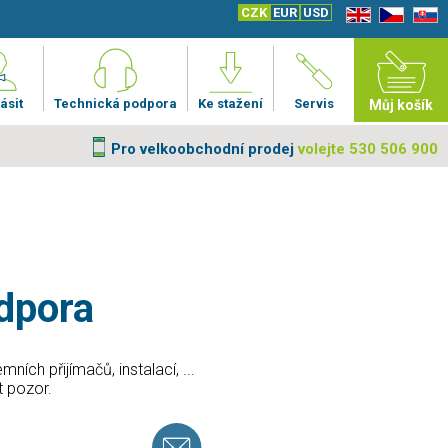
CZK
EUR
USD
EN
CZ
SK
ásit
Technická podpora
Ke stažení
Servis
Můj košík
Pro velkoobchodní prodej
volejte 530 506 900
dpora
ch přijímačů, instalací, ...
t pozor.