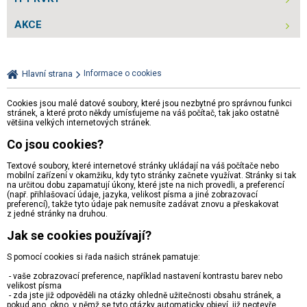
AKCE
Hlavní strana
Informace o cookies
Cookies jsou malé datové soubory, které jsou nezbytné pro správnou funkci
stránek, a které proto někdy umísťujeme na váš počítač, tak jako ostatně
většina velkých internetových stránek.
Co jsou cookies?
Textové soubory, které internetové stránky ukládají na váš počítače nebo
mobilní zařízení v okamžiku, kdy tyto stránky začnete využívat. Stránky si tak
na určitou dobu zapamatují úkony, které jste na nich provedli, a preferencí
(např. přihlašovací údaje, jazyka, velikost písma a jiné zobrazovací
preferencí), takže tyto údaje pak nemusíte zadávat znovu a přeskakovat
z jedné stránky na druhou.
Jak se cookies používají?
S pomocí cookies si řada našich stránek pamatuje:
- vaše zobrazovací preference, například nastavení kontrastu barev nebo
velikost písma
- zda jste již odpověděli na otázky ohledně užitečnosti obsahu stránek, a
pokud ano, okno, v němž se tyto otázky automaticky objeví, již neotevře