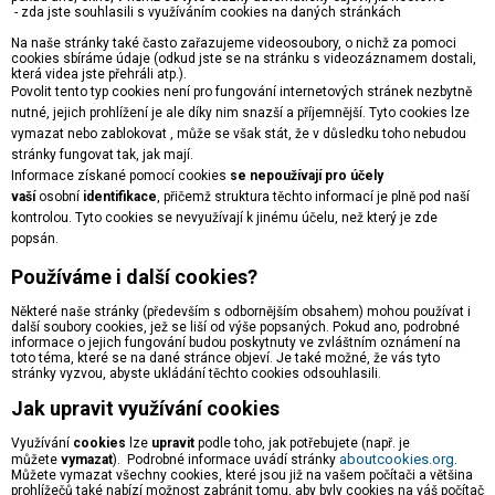
- zda jste souhlasili s využíváním cookies na daných stránkách
Na naše stránky také často zařazujeme videosoubory, o nichž za pomoci
cookies sbíráme údaje (odkud jste se na stránku s videozáznamem dostali,
která videa jste přehráli atp.).
Povolit tento typ cookies není pro fungování internetových stránek nezbytně
nutné, jejich prohlížení je ale díky nim snazší a příjemnější. Tyto cookies lze
vymazat nebo zablokovat , může se však stát, že v důsledku toho nebudou
stránky fungovat tak, jak mají.
Informace získané pomocí cookies
se nepoužívají pro účely
vaší
osobní
identifikace
, přičemž struktura těchto informací je plně pod naší
kontrolou. Tyto cookies se nevyužívají k jinému účelu, než který je zde
popsán.
Používáme i další cookies?
Některé naše stránky (především s odbornějším obsahem) mohou používat i
další soubory cookies, jež se liší od výše popsaných. Pokud ano, podrobné
informace o jejich fungování budou poskytnuty ve zvláštním oznámení na
toto téma, které se na dané stránce objeví. Je také možné, že vás tyto
stránky vyzvou, abyste ukládání těchto cookies odsouhlasili.
Jak upravit využívání cookies
Využívání
cookies
lze
upravit
podle toho, jak potřebujete (např. je
aboutcookies.org
můžete
vymazat
). Podrobné informace uvádí stránky
.
Můžete vymazat všechny cookies, které jsou již na vašem počítači a většina
prohlížečů také nabízí možnost zabránit tomu, aby byly cookies na váš počítač