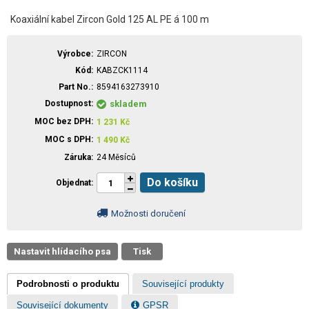
Koaxiální kabel Zircon Gold 125 AL PE á 100 m
Výrobce
ZIRCON
Kód
KABZCK1114
Part No.
8594163273910
Dostupnost
skladem
MOC bez DPH
1 231
Kč
MOC s DPH
1 490
Kč
Záruka
24 Měsíců
Do košíku
Objednat
Možnosti doručení
Nastavit hlídacího psa
Tisk
Podrobnosti o produktu
Související produkty
Související dokumenty
GPSR