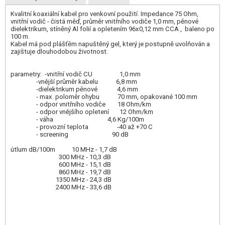
Kvalitní koaxiální kabel pro venkovní použití. Impedance 75 Ohm,
vnitřní vodič - čistá měď, průměr vnitřního vodiče 1,0 mm, pěnové
dielektrikum, stíněný Al folií a opletením 96x0,12 mm CCA , baleno po
100 m.
Kabel má pod plášťěm napuštěný gel, který je postupně uvolňován a
zajištuje dlouhodobou životnost.
parametry: -vnitřní vodič CU 1,0 mm
-vnější průměr kabelu 6,8 mm
-dielektrikum pěnové 4,6 mm
- max. poloměr ohybu 70 mm, opakované 100 mm
- odpor vnitřního vodiče 18 Ohm/km
- odpor vnějšího opletení 12 Ohm/km
- váha 4,6 Kg/100m
- provozní teplota -40 až +70 C
- screening 90 dB
útlum dB/100m 10 MHz - 1,7 dB
300 MHz - 10,3 dB
600 MHz - 15,1 dB
860 MHz - 19,7 dB
1350 MHz - 24,3 dB
2400 MHz - 33,6 dB