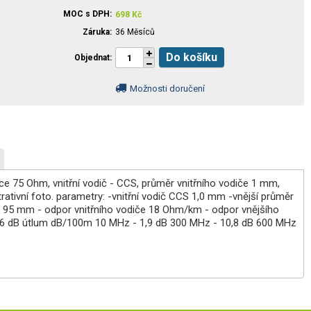
MOC s DPH
698
Kč
Záruka
36 Měsíců
Do košíku
Objednat
Možnosti doručení
nce 75 Ohm, vnitřní vodič - CCS, průměr vnitřního vodiče 1 mm,
trativní foto. parametry: -vnitřní vodič CCS 1,0 mm -vnější průměr
95 mm - odpor vnitřního vodiče 18 Ohm/km - odpor vnějšího
 86 dB útlum dB/100m 10 MHz - 1,9 dB 300 MHz - 10,8 dB 600 MHz