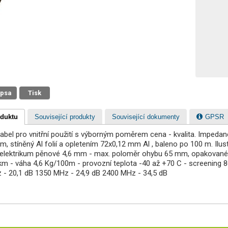
 psa
Tisk
oduktu
Související produkty
Související dokumenty
GPSR
í kabel pro vnitřní použití s výborným poměrem cena - kvalita. Impeda
m, stíněný Al folií a opletením 72x0,12 mm Al , baleno po 100 m. Ilus
ielektrikum pěnové 4,6 mm - max. poloměr ohybu 65 mm, opakované 
km - váha 4,6 Kg/100m - provozní teplota -40 až +70 C - screening
 - 20,1 dB 1350 MHz - 24,9 dB 2400 MHz - 34,5 dB