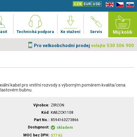
CZK
EUR
USD
EN
CZ
SK
ásit
Technická podpora
Ke stažení
Servis
Můj košík
Pro velkoobchodní prodej
volejte 530 506 900
iální kabel pro vnitřní rozvody s výborným poměrem kvalita/cena.
plastovém bubnu.
Výrobce
ZIRCON
Kód
KABZCK1108
Part No.
8594163273866
Dostupnost
skladem
MOC bez DPH
577
Kč