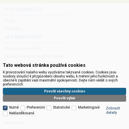
O SPOLEČNOSTI
O nás
Kontakty
JAK NAKUPOVAT
Obchodní podmínky
Zásady ochrany osobních údajů
Ceník balného a dopravného
Tato webová stránka používá cookies
Správa cookies
K provozování našeho webu využíváme takzvané cookies. Cookies jsou
soubory sloužící k přizpůsobení obsahu webu, k měření jeho funkčnosti a
Reklamace, servis a vrácení
obecně k zajištění vaší maximální spokojenosti. Dejte nám vědět o svých
preferencích.
PROČ NAKOUPIT U NÁS?
Povolit všechny cookies
Povolit výběr
Technická podpora
Servis a reklamace
Nutné
Preferenční
Statistické
Marketingové
Zobrazit
detaily
Neklasifikované
Novinky do mailu
Ke stažení