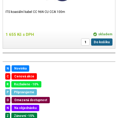
ITS koaxiální kabel CC 96N CU CCA 100m
1 655
Kč
s DPH
skladem
Do košíku
N
Novinka
C
Cenová akce
R
Rozbaleno -10%
P
Připravujeme
O
Omezená dostupnost
N
Na objednávku
Z
Zánovní -15%