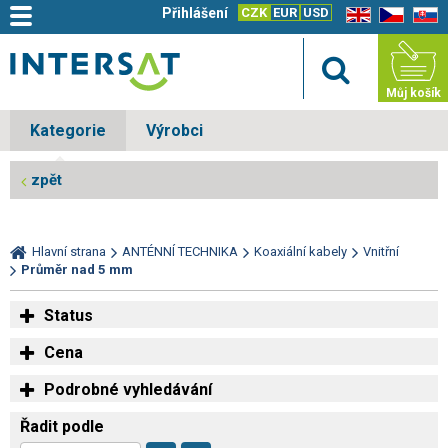
Přihlášení
CZK
EUR
USD
EN
CZ
SK
Můj košík
Kategorie
Výrobci
zpět
Hlavní strana
ANTÉNNÍ TECHNIKA
Koaxiální kabely
Vnitřní
Průměr nad 5 mm
Status
Cena
Podrobné vyhledávání
Řadit podle