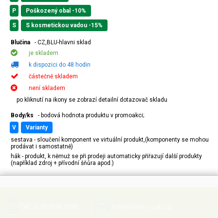
P
Poškozený obal -10%
S
S kosmetickou vadou -15%
Blučina
- CZ,BLU-hlavni sklad
je skladem
k dispozici do 48 hodin
částečně skladem
není skladem
po kliknutí na ikony se zobrazí detailní dotazovač skladu
Body/ks
- bodová hodnota produktu v promoakci;
v
varianty
sestava - sloučení komponent ve virtuální produkt,(komponenty se mohou
prodávat i samostatně)
hák - produkt, k němuž se při prodeji automaticky přiřazují další produkty
(například zdroj + přívodní šňůra apod.)
Tel. 530 506 900
info@inter-sat.cz