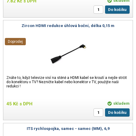
7.82
Kč
s DPH
skladem
Do košíku
Zircon HDMI redukce úhlová boční, délka 0,15 m
Doprodej
Znáte to, když televize visí na stěně a HDMI kabel se kroutí a nejde strčit
do konektoru v TV? Nezničte kabel nebo konektor v TV, použijte naši
redukci !
45
Kč
s DPH
skladem
Do košíku
ITS rychlospojka, samec - samec (MM), 6,9