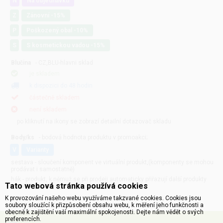
N
Na objednávku
Z
Zánovní -15%
P
Poškozený obal -10%
S
S kosmetickou vadou -15%
Blučina
- CZ,BLU-hlavni sklad
je skladem
k dispozici do 48 hodin
částečně skladem
není skladem
po kliknutí na ikony se zobrazí detailní dotazovač skladu
Body/ks
- bodová hodnota produktu v promoakci;
v
varianty
sestava - sloučení komponent ve virtuální produkt,(komponenty se mohou
prodávat i samostatně)
hák - produkt, k němuž se při prodeji automaticky přiřazují další produkty
Tato webová stránka používá cookies
(například zdroj + přívodní šňůra apod.)
K provozování našeho webu využíváme takzvané cookies. Cookies jsou
soubory sloužící k přizpůsobení obsahu webu, k měření jeho funkčnosti a
obecně k zajištění vaší maximální spokojenosti. Dejte nám vědět o svých
preferencích.