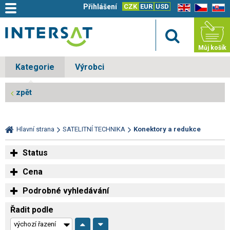
Přihlášení
CZK
EUR
USD
EN
CZ
SK
Můj košík
Kategorie
Výrobci
zpět
Hlavní strana
SATELITNÍ TECHNIKA
Konektory a redukce
Status
Cena
Podrobné vyhledávání
Řadit podle