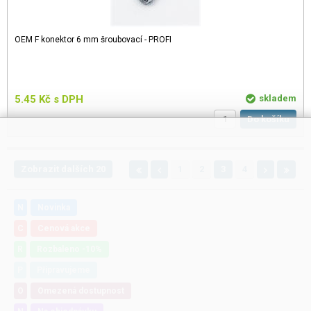
OEM F konektor 6 mm šroubovací - PROFI
5.45
Kč
s DPH
skladem
Do košíku
Zobrazit dalších 20
1
2
3
4
N
Novinka
C
Cenová akce
R
Rozbaleno -10%
P
Připravujeme
O
Omezená dostupnost