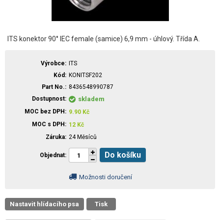
ITS konektor 90° IEC female (samice) 6,9 mm - úhlový. Třída A.
Výrobce
ITS
Kód
KONITSF202
Part No.
8436548990787
Dostupnost
skladem
MOC bez DPH
9.90
Kč
MOC s DPH
12
Kč
Záruka
24 Měsíců
Do košíku
Objednat
Možnosti doručení
Nastavit hlídacího psa
Tisk