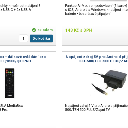
lehký • možnost nabíjení 3
Funkce AirMouse • podsvícení (7 barev) •
1x USB-C + 2x USB-A
s iOS, Android a Windows • nabíjecí int
baterie • bezdrátové připojení
skladem
143
Kč
s DPH
Do košíku
x - dálkové ovládání pro
Napájecí zdroj 5V pro Android př
300/X500/QX8PRO
TEH-500/TEH-500 PLUS/ZA
ESLA MediaBox
Napájecí zdroj 5 V pro Android přijímač
 Pro.
500/TEH-500 PLUS/Zapni TV