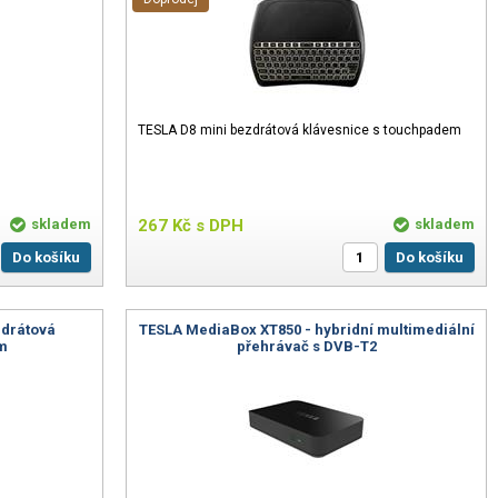
TESLA D8 mini bezdrátová klávesnice s touchpadem
skladem
267
Kč
s DPH
skladem
Do košíku
Do košíku
zdrátová
TESLA MediaBox XT850 - hybridní multimediální
em
přehrávač s DVB-T2