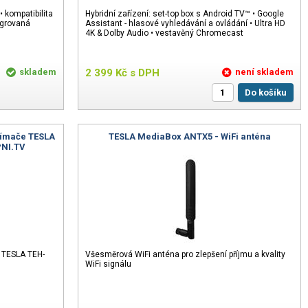
 kompatibilita
Hybridní zařízení: set-top box s Android TV™ • Google
egrovaná
Assistant - hlasové vyhledávání a ovládání • Ultra HD
4K & Dolby Audio • vestavěný Chromecast
skladem
2 399
Kč
s DPH
není skladem
Do košíku
ijímače TESLA
TESLA MediaBox ANTX5 - WiFi anténa
PNI.TV
e TESLA TEH-
Všesměrová WiFi anténa pro zlepšení příjmu a kvality
WiFi signálu