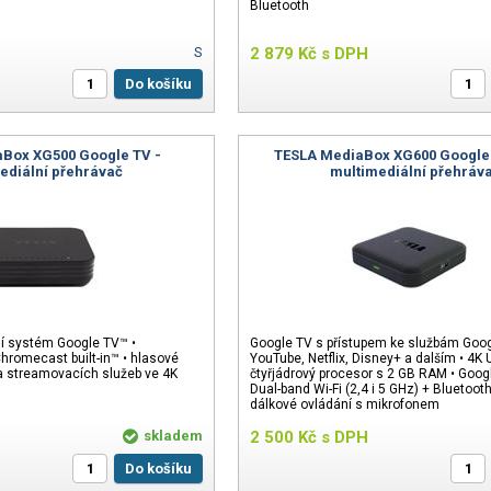
Bluetooth
S
2 879
Kč
s DPH
Do košíku
Box XG500 Google TV -
TESLA MediaBox XG600 Google
ediální přehrávač
multimediální přehráv
ní systém Google TV™ •
Google TV s přístupem ke službám Goog
hromecast built-in™ • hlasové
YouTube, Netflix, Disney+ a dalším • 4K U
a streamovacích služeb ve 4K
čtyřjádrový procesor s 2 GB RAM • Googl
Dual-band Wi-Fi (2,4 i 5 GHz) + Bluetoot
dálkové ovládání s mikrofonem
skladem
2 500
Kč
s DPH
Do košíku