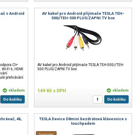
mač s Android
AV kabel pro Android přijímače TESLA TEH-
500//TEH-500 PLUS/ZAPNI.TV box
podpora CI+
AV kabel pro Android přijímače TESLA TEH-500//TEH-
 Wi-Fi 6, HDMI
500 PLUS/ZAPNI.TV box
ávání
ulé přehrávání.
skladem
149
Kč
s DPH
skladem
Do košíku
Do košíku
ehrávač, 4k,
TESLA Device D8mini bezdrátová klávesnice s
touchpadem
Doprodej