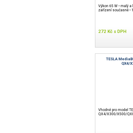
Výkon 65 W • malý a 
zařízení současně • 
272
Kč
s DPH
TESLA MediaBo
QX4/X
Vhodné pro model T
QX4/X300/X500/QX8