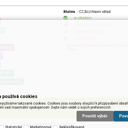
Blučina
- CZ,BLU-hlavni sklad
je skladem
k dispozici do 48 hodin
0%
částečně skladem
není skladem
po kliknutí na ikony se zobrazí detailn
tupnost
skladu
u
al -10%
u vadou -15%
 používá cookies
využíváme takzvané cookies. Cookies jsou soubory sloužící k přizpůsobení obsah
ění vaší maximální spokojenosti. Dejte nám vědět o svých preferencích.
info@inter-sat.cz
INTER
Povolit výběr
Pov
PROČ NAKOUPIT U NÁS?
Statistické
Marketingové
Neklasifikované