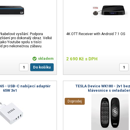
/kabelové vysílání. Podpora
4K OTT Receiver with Android 7.1 OS
zlišení pro dokonalý obraz. Velké
ako Youtube spolu s tisíci
id pro nekonečnou zábavu.
skladem
2 690
Kč
s DPH
Do košíku
65 - USB-C nabíjecí adaptér
TESLA Device WK180 - 2v1 be
65W 3v1
klávesnice s ovladač
Doprodej