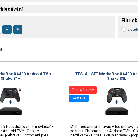
hledávání
Filtr s
skla
ka
diaBox XA400 Android TV +
TESLA - SET MediaBox XA400 An
Shaks S1+
Shaks S3b
Cenová akce
sestava
vač + bezdrátový herní ovladač •
Multimediální přehrávač + bezdrátový he
• Android TV™ - Google
podpora Chromecast • Android TV™ - Go
 4K přehrávač • propojení přes
certifikace • Ultra HD 4K přehrávač • pro