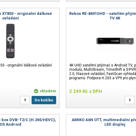
XT850 - originální dálkové
Rebox RE-8401UHD - satelitní přijí
ovládání
TV 4K
 - originální dálkové ovládání
4K UHD satelitní přijímač s Android TV, 
modulů, MultiStream, TimeShift a S-PVR.
2.0, hlasové ovládání, FastScan vyhled
programů. Podpora H.265 a VP9 pro plyn
skladem
2 249
Kč
s DPH
Do košíku
p box DVB-T2/C (H.265/HEVC),
AMIKO A6N OTT, multimediální př
OS Android
LED displej