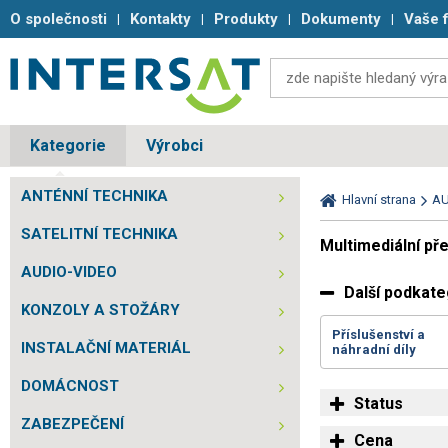
O společnosti
Kontakty
Produkty
Dokumenty
Vaše 
Kategorie
Výrobci
ANTÉNNÍ TECHNIKA
Hlavní strana
AU
SATELITNÍ TECHNIKA
Multimediální př
AUDIO-VIDEO
Další podkate
KONZOLY A STOŽÁRY
Příslušenství a
INSTALAČNÍ MATERIÁL
náhradní díly
DOMÁCNOST
Status
ZABEZPEČENÍ
Cena