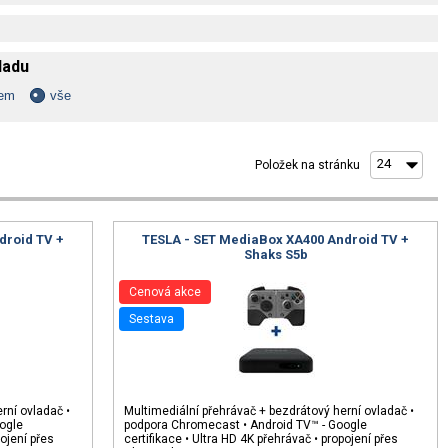
kladu
dem
vše
Položek na stránku
droid TV +
TESLA - SET MediaBox XA400 Android TV +
Shaks S5b
Cenová akce
sestava
rní ovladač •
Multimediální přehrávač + bezdrátový herní ovladač •
ogle
podpora Chromecast • Android TV™ - Google
pojení přes
certifikace • Ultra HD 4K přehrávač • propojení přes