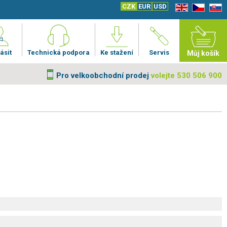
CZK
EUR
USD
EN
CZ
SK
ásit
Technická podpora
Ke stažení
Servis
Můj košík
Pro velkoobchodní prodej
volejte 530 506 900