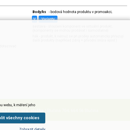
Body/ks
- bodová hodnota produktu v promoakci;
v
varianty
sestava - sloučení komponent ve virtuální produkt,
(komponenty se mohou prodávat i samostatně)
hák - produkt, k němuž se při prodeji automaticky přiřazují
další produkty (například zdroj + přívodní šňůra apod.)
í dotazovač
u webu, k měření jeho
-SAT LTD, org. složka
| Blučina 704, 664 56 Blučina
olit všechny cookies
Zobrazit detaily