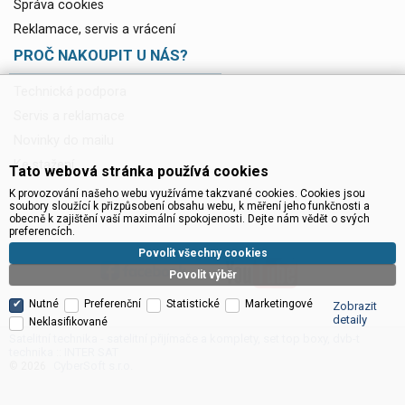
Správa cookies
Reklamace, servis a vrácení
PROČ NAKOUPIT U NÁS?
Technická podpora
Servis a reklamace
Novinky do mailu
Ke stažení
Tato webová stránka používá cookies
K provozování našeho webu využíváme takzvané cookies. Cookies jsou
soubory sloužící k přizpůsobení obsahu webu, k měření jeho funkčnosti a
obecně k zajištění vaší maximální spokojenosti. Dejte nám vědět o svých
preferencích.
Povolit všechny cookies
Povolit výběr
Nutné
Preferenční
Statistické
Marketingové
Zobrazit
detaily
Neklasifikované
Satelitní technika - satelitní přijímače a komplety, set top boxy, dvb-t
technika :: INTER SAT
CyberSoft s.r.o.
© 2026