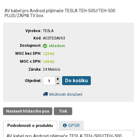
AV kabel pro Android přijímače TESLA TEH-500//TEH-500
PLUS/ZAPNI.TV box
Výrobce
TESLA
Kód
ACSTESAV03
Dostupnost
skladem
MOC bez DPH
123
Kč
MOC s DPH
149
Kč
Záruka
24 Měsíců
Do košíku
Objednat
Možnosti doručení
Nastavit hlídacího psa
Tisk
Podrobnosti o produktu
GPSR
AV kabel pro Android přijímače TESLA TEH-500//TEH-500