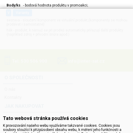
Body/ks
- bodová hodnota produktu v promoakci;
v
varianty
sestava - sloučení komponent ve virtuální produkt,(komponenty se mohou
prodávat i samostatně)
hák - produkt, k němuž se při prodeji automaticky přiřazují další produkty
(například zdroj + přívodní šňůra apod.)
Tel. 530 506 900
info@inter-sat.cz
O SPOLEČNOSTI
O nás
Kontakty
JAK NAKUPOVAT
Tato webová stránka používá cookies
Obchodní podmínky
K provozování našeho webu využíváme takzvané cookies. Cookies jsou
Zásady ochrany osobních údajů
soubory sloužící k přizpůsobení obsahu webu, k měření jeho funkčnosti a