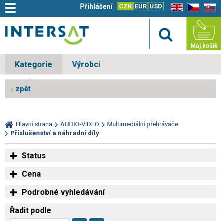
Přihlášení
CZK
EUR
USD
EN
CZ
SK
Můj košík
Kategorie
Výrobci
zpět
Hlavní strana
AUDIO-VIDEO
Multimediální přehrávače
Příslušenství a náhradní díly
Status
Cena
Podrobné vyhledávání
Řadit podle