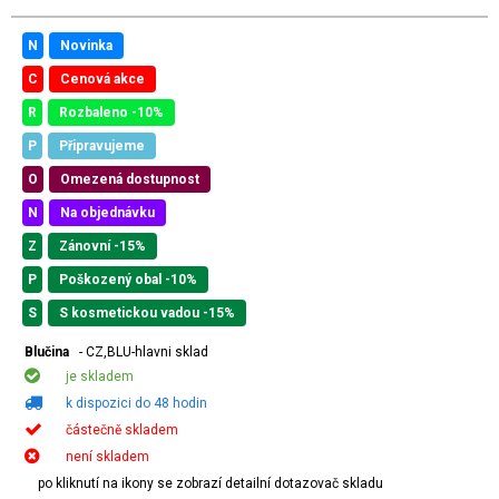
N
Novinka
C
Cenová akce
R
Rozbaleno -10%
P
Připravujeme
O
Omezená dostupnost
N
Na objednávku
Z
Zánovní -15%
P
Poškozený obal -10%
S
S kosmetickou vadou -15%
Blučina
- CZ,BLU-hlavni sklad
je skladem
k dispozici do 48 hodin
částečně skladem
není skladem
po kliknutí na ikony se zobrazí detailní dotazovač skladu