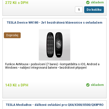
272
Kč
s DPH
skladem
Do košíku
TESLA Device WK180 - 2v1 bezdrátová klávesnice s ovladačem
Doprodej
Funkce AirMouse • podsvícení (7 barev) • kompatibilita s iOS, Android a
Windows • nabíjecí integrovaná baterie • bezdrátové připojení
143
Kč
s DPH
skladem
TESLA MediaBox - dálkové ovládání pro QX4/X300/X500/QX8PRO