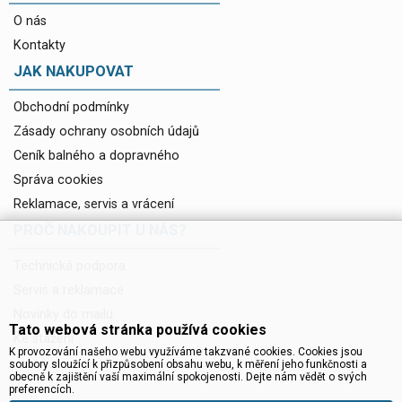
O nás
Kontakty
JAK NAKUPOVAT
Obchodní podmínky
Zásady ochrany osobních údajů
Ceník balného a dopravného
Správa cookies
Reklamace, servis a vrácení
PROČ NAKOUPIT U NÁS?
Technická podpora
Servis a reklamace
Novinky do mailu
Tato webová stránka používá cookies
Ke stažení
K provozování našeho webu využíváme takzvané cookies. Cookies jsou
soubory sloužící k přizpůsobení obsahu webu, k měření jeho funkčnosti a
obecně k zajištění vaší maximální spokojenosti. Dejte nám vědět o svých
preferencích.