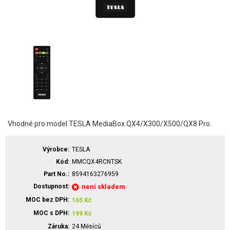
Vhodné pro model TESLA MediaBox QX4/X300/X500/QX8 Pro.
Výrobce
TESLA
Kód
MMCQX4RCNTSK
Part No.
8594163276959
Dostupnost
není skladem
MOC bez DPH
165
Kč
MOC s DPH
199
Kč
Záruka
24 Měsíců