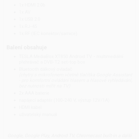
1x HDMI 2.0b
1x AV
1x USB 2.0
1x RJ-45
1x RF (IEC konektor/samice)
Balení obsahuje
TESLA MediaBox XT850 Android TV - multimediální
přehrávač a DVB-T2 set-top box
Bluetooth dálkový ovladač
(chytrý s mikrofonem včetně tlačítka Google Assistant
- pro komfortní ovládání hlasem a hlasové vyhledávání,
bez nutnosti mířit na TV)
2x AAA baterie
napájecí adaptér (100-240 V, výstup 12V/1A)
HDMI kabel
uživatelský manuál
Google, Google Play, Android TV, Chromecast built-in a další