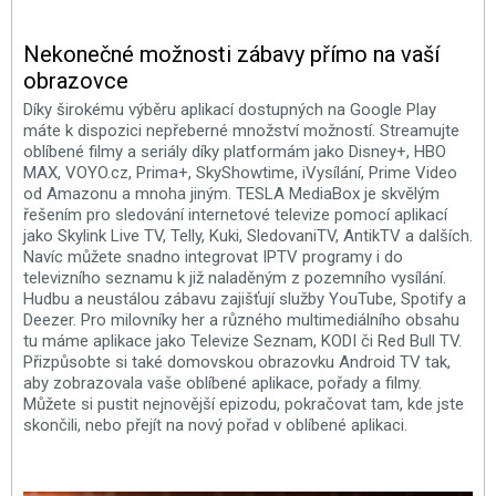
Nekonečné možnosti zábavy přímo na vaší
obrazovce
Díky širokému výběru aplikací dostupných na Google Play
máte k dispozici nepřeberné množství možností. Streamujte
oblíbené filmy a seriály díky platformám jako Disney+, HBO
MAX, VOYO.cz, Prima+, SkyShowtime, iVysílání, Prime Video
od Amazonu a mnoha jiným. TESLA MediaBox je skvělým
řešením pro sledování internetové televize pomocí aplikací
jako Skylink Live TV, Telly, Kuki, SledovaniTV, AntikTV a dalších.
Navíc můžete snadno integrovat IPTV programy i do
televizního seznamu k již naladěným z pozemního vysílání.
Hudbu a neustálou zábavu zajišťují služby YouTube, Spotify a
Deezer. Pro milovníky her a různého multimediálního obsahu
tu máme aplikace jako Televize Seznam, KODI či Red Bull TV.
Přizpůsobte si také domovskou obrazovku Android TV tak,
aby zobrazovala vaše oblíbené aplikace, pořady a filmy.
Můžete si pustit nejnovější epizodu, pokračovat tam, kde jste
skončili, nebo přejít na nový pořad v oblíbené aplikaci.