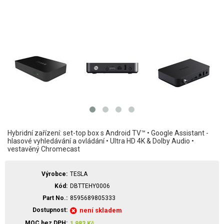
Hybridní zařízení: set-top box s Android TV™ • Google Assistant -
hlasové vyhledávání a ovládání • Ultra HD 4K & Dolby Audio •
vestavěný Chromecast
Výrobce
TESLA
Kód
DBTTEHY0006
Part No.
8595689805333
Dostupnost
není skladem
MOC bez DPH
1 983
Kč