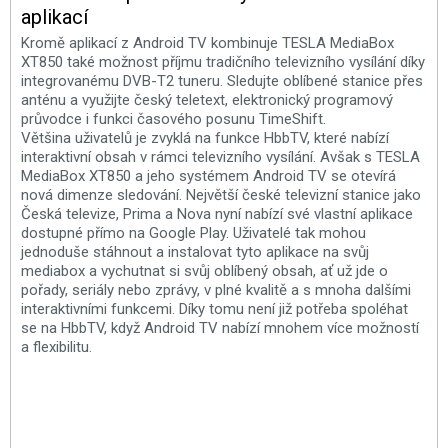
aplikací
Kromě aplikací z Android TV kombinuje TESLA MediaBox
XT850 také možnost příjmu tradičního televizního vysílání díky
integrovanému DVB-T2 tuneru. Sledujte oblíbené stanice přes
anténu a využijte český teletext, elektronický programový
průvodce i funkci časového posunu TimeShift.
Většina uživatelů je zvyklá na funkce HbbTV, které nabízí
interaktivní obsah v rámci televizního vysílání. Avšak s TESLA
MediaBox XT850 a jeho systémem Android TV se otevírá
nová dimenze sledování. Největší české televizní stanice jako
Česká televize, Prima a Nova nyní nabízí své vlastní aplikace
dostupné přímo na Google Play. Uživatelé tak mohou
jednoduše stáhnout a instalovat tyto aplikace na svůj
mediabox a vychutnat si svůj oblíbený obsah, ať už jde o
pořady, seriály nebo zprávy, v plné kvalitě a s mnoha dalšími
interaktivními funkcemi. Díky tomu není již potřeba spoléhat
se na HbbTV, když Android TV nabízí mnohem více možností
a flexibilitu.