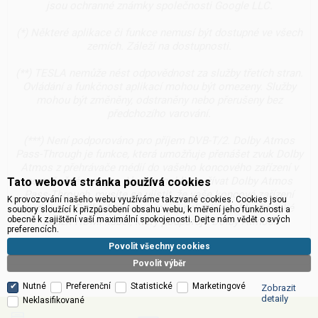
jsou ochranné známky společnosti Google LLC.
(*) Některé aplikace či funkce nemusí být dostupné ve všech
zemích. Záleží na dostupnosti.
(**) TESLA nemůže nést odpovědnost za služby třetích stran.
Ovládání a funkčnost aplikací mohou být omezeny. Služby
mohou být změněny, odstraněny nebo přerušeny bez
předchozího varování.
(***) Není podporováno pro příjem DVB-T/2. Dolby Atmos
Pass-Through je funkce, která umožňuje přenášet zvuk Dolby
Atmos z přehrávače médií do vašeho koncového zařízení v
nezměněném stavu. Abyste mohli používat Dolby Atmos
Tato webová stránka používá cookies
Pass-Through, musíte se ujistit, že vaše koncové zařízení
K provozování našeho webu využíváme takzvané cookies. Cookies jsou
podporuje Dolby Atmos a umí jej dekódovat. Musíte také
soubory sloužící k přizpůsobení obsahu webu, k měření jeho funkčnosti a
obecně k zajištění vaší maximální spokojenosti. Dejte nám vědět o svých
použít HDMI kabel, který podporuje Dolby Atmos.
preferencích.
Povolit všechny cookies
Povolit výběr
Nutné
Preferenční
Statistické
Marketingové
Zobrazit
detaily
Neklasifikované