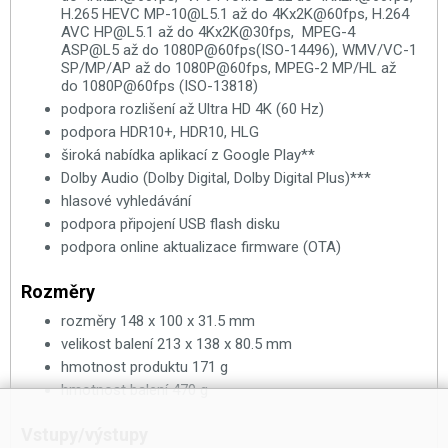
H.265 HEVC MP-10@L5.1 až do 4Kx2K@60fps, H.264
AVC HP@L5.1 až do 4Kx2K@30fps, MPEG-4
ASP@L5 až do 1080P@60fps(ISO-14496), WMV/VC-1
SP/MP/AP až do 1080P@60fps, MPEG-2 MP/HL až
do 1080P@60fps (ISO-13818)
podpora rozlišení až Ultra HD 4K (60 Hz)
podpora HDR10+, HDR10, HLG
široká nabídka aplikací z Google Play**
Dolby Audio (Dolby Digital, Dolby Digital Plus)***
hlasové vyhledávání
podpora připojení USB flash disku
podpora online aktualizace firmware (OTA)
Rozměry
rozměry 148 x 100 x 31.5 mm
velikost balení 213 x 138 x 80.5 mm
hmotnost produktu 171 g
hmotnost balení 470 g
Vstupy/výstupy