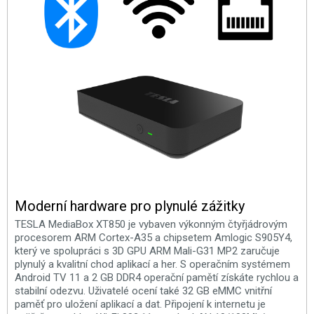
Moderní hardware pro plynulé zážitky
TESLA MediaBox XT850 je vybaven výkonným čtyřjádrovým
procesorem ARM Cortex-A35 a chipsetem Amlogic S905Y4,
který ve spolupráci s 3D GPU ARM Mali-G31 MP2 zaručuje
plynulý a kvalitní chod aplikací a her. S operačním systémem
Android TV 11 a 2 GB DDR4 operační pamětí získáte rychlou a
stabilní odezvu. Uživatelé ocení také 32 GB eMMC vnitřní
paměť pro uložení aplikací a dat. Připojení k internetu je