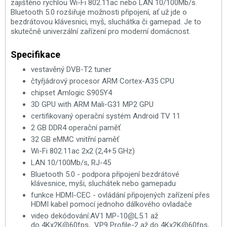
zajištěno rychlou Wi-Fi 802.11ac nebo LAN 10/100Mb/s.
Bluetooth 5.0 rozšiřuje možnosti připojení, ať už jde o
bezdrátovou klávesnici, myš, sluchátka či gamepad. Je to
skutečně univerzální zařízení pro moderní domácnost.
Specifikace
vestavěný DVB-T2 tuner
čtyřjádrový procesor ARM Cortex-A35 CPU
chipset Amlogic S905Y4
3D GPU with ARM Mali-G31 MP2 GPU
certifikovaný operační systém Android TV 11
2 GB DDR4 operační paměť
32 GB eMMC vnitřní paměť
Wi-Fi 802.11ac 2x2 (2,4+5 GHz)
LAN 10/100Mb/s, RJ-45
Bluetooth 5.0 - podpora připojení bezdrátové
klávesnice, myši, sluchátek nebo gamepadu
funkce HDMI-CEC - ovládání připojených zařízení přes
HDMI kabel pomocí jednoho dálkového ovladače
video dekódování:AV1 MP-10@L5.1 až
do 4Kx2K@60fps, VP9 Profile-2 až do 4Kx2K@60fps,