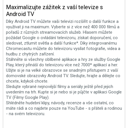
Maximalizujte zážitek z vaší televize s
Android TV
Díky Android TV můžete vaši televizi rozšířit o další funkce a
využívat ji na maximum. Vyberte si z více než 400 000 filmů a
pořadů z různých streamovacích služeb. Hlasem můžete
požádat Google o ovládání televizoru, získat doporučení, co
sledovat, ztlumit světla a další funkce*. Díky integrovanému
Chromecastu můžete do televizoru vysílat fotografie, videa a
hudbu z chytrých zařízení.
Stáhněte si všechny oblíbené aplikace a hry ze služby Google
Play, který přináší do televizoru více než 7000* aplikací a her.
Užijte si je na velké obrazovce se snadným přístupem z vaší
domovské obrazovky Android TV. Sledujte, hrajte a dělejte co
chcete, kdykoli chcete.
Sledujte vybrané nejnovější filmy a seriály ještě před jejich
uvedením na trh. Kupte si je nebo si je půjčte v aplikaci Google
TV (Filmy Google Play).
Shlédněte hudební klipy, návody, recenze a vše ostatní, co
máte rádi a co najdete pouze na YouTube - s přáteli a rodinou
- na svém televizoru.