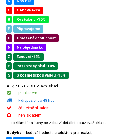
N
Novinka
C
Cenová akce
R
Rozbaleno -10%
P
Připravujeme
O
Omezená dostupnost
N
Na objednávku
Z
Zánovní -15%
P
Poškozený obal -10%
S
S kosmetickou vadou -15%
Blučina
- CZ,BLU-hlavni sklad
je skladem
k dispozici do 48 hodin
částečně skladem
není skladem
po kliknutí na ikony se zobrazí detailní dotazovač skladu
Body/ks
- bodová hodnota produktu v promoakci;