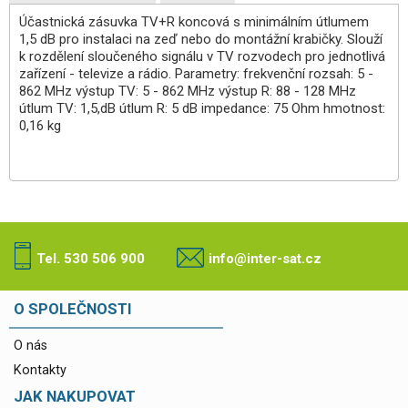
Účastnická zásuvka TV+R koncová s minimálním útlumem
1,5 dB pro instalaci na zeď nebo do montážní krabičky. Slouží
k rozdělení sloučeného signálu v TV rozvodech pro jednotlivá
zařízení - televize a rádio. Parametry: frekvenční rozsah: 5 -
862 MHz výstup TV: 5 - 862 MHz výstup R: 88 - 128 MHz
útlum TV: 1,5,dB útlum R: 5 dB impedance: 75 Ohm hmotnost:
0,16 kg
Tel. 530 506 900
info@inter-sat.cz
O SPOLEČNOSTI
O nás
Kontakty
JAK NAKUPOVAT