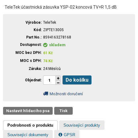
TeleTek účastnická zásuvka YSP-02 koncová TV+R 1,5 dB
Výrobce
TeleTek
Kód
ZIPTE13005
Part No.
8594163278168
Dostupnost
skladem
MOC bez DPH
61
Kč
MOC s DPH
74
Kč
Záruka
24 Měsíců
Do košíku
Objednat
Možnosti doručení
Nastavit hlídacího psa
Tisk
Podrobnosti o produktu
Související produkty
Související dokumenty
GPSR