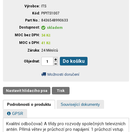
Výrobce
ITS
Kód
PIPITS1007
Part No.
8436548990633
Dostupnost
skladem
MOC bez DPH
34
Kč
MOC s DPH
41
Kč
Záruka
24 Měsíců
Do košíku
Objednat
Možnosti doručení
Nastavit hlídacího psa
Tisk
Podrobnosti o produktu
Související dokumenty
GPSR
Kvalitní odbočovač A třídy pro rozvody společných televizních
antén. Přímá větev je průchozí pro napájení. 1 průchozí vstup.