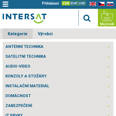
Přihlášení
CZK
EUR
USD
EN
CZ
SK
Můj košík
Kategorie
Výrobci
ANTÉNNÍ TECHNIKA
SATELITNÍ TECHNIKA
AUDIO-VIDEO
KONZOLY A STOŽÁRY
INSTALAČNÍ MATERIÁL
DOMÁCNOST
ZABEZPEČENÍ
IT PRVKY