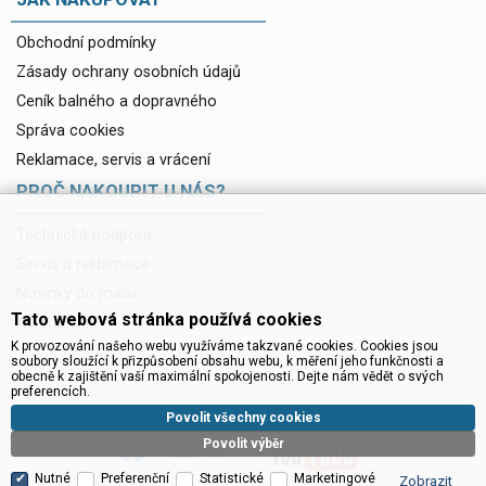
Obchodní podmínky
Zásady ochrany osobních údajů
Ceník balného a dopravného
Správa cookies
Reklamace, servis a vrácení
PROČ NAKOUPIT U NÁS?
Technická podpora
Servis a reklamace
Novinky do mailu
Tato webová stránka používá cookies
Ke stažení
K provozování našeho webu využíváme takzvané cookies. Cookies jsou
soubory sloužící k přizpůsobení obsahu webu, k měření jeho funkčnosti a
obecně k zajištění vaší maximální spokojenosti. Dejte nám vědět o svých
preferencích.
Povolit všechny cookies
Povolit výběr
Nutné
Preferenční
Statistické
Marketingové
Zobrazit