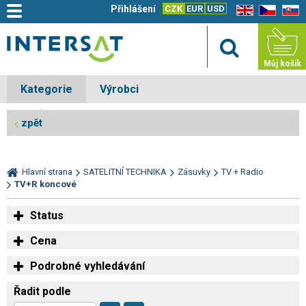
Přihlášení
CZK
EUR
USD
EN
CZ
SK
Můj košík
Kategorie
Výrobci
zpět
Hlavní strana
SATELITNÍ TECHNIKA
Zásuvky
TV + Radio
TV+R koncové
Status
Cena
Podrobné vyhledávání
Řadit podle