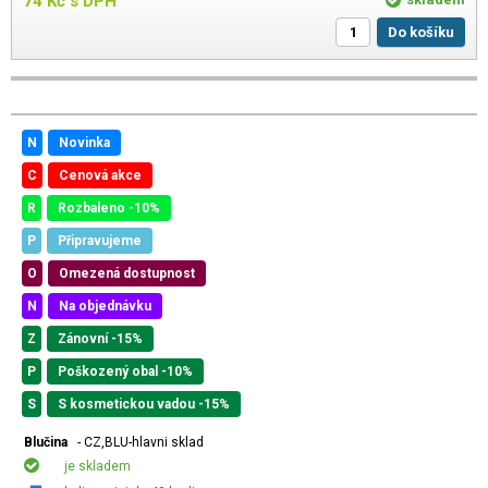
74
Kč
s DPH
Do košíku
N
Novinka
C
Cenová akce
R
Rozbaleno -10%
P
Připravujeme
O
Omezená dostupnost
N
Na objednávku
Z
Zánovní -15%
P
Poškozený obal -10%
S
S kosmetickou vadou -15%
Blučina
- CZ,BLU-hlavni sklad
je skladem