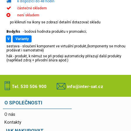
k dispozici do 48 hodin
částečně skladem
není skladem
po kliknutí na ikony se zobrazí detailní dotazovač skladu
Body/ks
- bodová hodnota produktu v promoakci;
v
varianty
sestava - sloučení komponent ve virtuální produkt,(komponenty se mohou
prodávat i samostatně)
hák - produkt, k němuž se při prodeji automaticky přiřazují další produkty
(například zdroj + přívodní šňůra apod.)
Tel. 530 506 900
info@inter-sat.cz
O SPOLEČNOSTI
O nás
Kontakty
JAK NAKUPOVAT