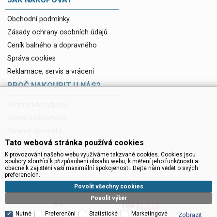
Obchodní podmínky
Zásady ochrany osobních údajů
Ceník balného a dopravného
Správa cookies
Reklamace, servis a vrácení
PROČ NAKOUPIT U NÁS?
Technická podpora
Servis a reklamace
Novinky do mailu
Tato webová stránka používá cookies
Ke stažení
K provozování našeho webu využíváme takzvané cookies. Cookies jsou
soubory sloužící k přizpůsobení obsahu webu, k měření jeho funkčnosti a
obecně k zajištění vaší maximální spokojenosti. Dejte nám vědět o svých
preferencích.
Povolit všechny cookies
Povolit výběr
Nutné
Preferenční
Statistické
Marketingové
Zobrazit