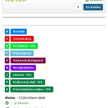
99
Kč
s DPH
Do košíku
N
Novinka
C
Cenová akce
R
Rozbaleno -10%
P
Připravujeme
O
Omezená dostupnost
N
Na objednávku
Z
Zánovní -15%
P
Poškozený obal -10%
S
S kosmetickou vadou -15%
Blučina
- CZ,BLU-hlavni sklad
je skladem