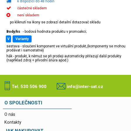
k dispozici do 48 hodin
částečně skladem
není skladem
po kliknutí na ikony se zobrazí detailní dotazovač skladu
Body/ks
- bodová hodnota produktu v promoakci;
v
varianty
sestava - sloučení komponent ve virtuální produkt,(komponenty se mohou
prodávat i samostatně)
hák - produkt, k němuž se při prodeji automaticky přiřazují další produkty
(například zdroj + přívodní šňůra apod.)
Tel. 530 506 900
info@inter-sat.cz
O SPOLEČNOSTI
O nás
Kontakty
JAK NAKUPOVAT