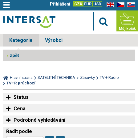
Přihlášení
CZK
EUR
USD
EN
CZ
SK
Můj košík
Kategorie
Výrobci
zpět
Hlavní strana
SATELITNÍ TECHNIKA
Zásuvky
TV + Radio
TV+R průchozí
Status
Cena
Podrobné vyhledávání
Řadit podle