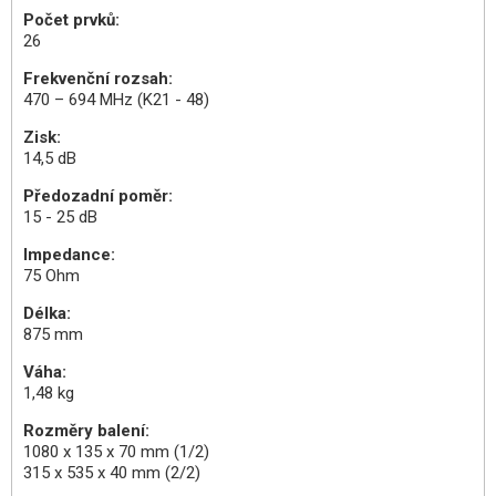
Počet prvků:
26
Frekvenční rozsah:
470 – 694 MHz (K21 - 48)
Zisk:
14,5 dB
Předozadní poměr:
15 - 25 dB
Impedance:
75 Ohm
Délka:
875 mm
Váha:
1,48 kg
Rozměry balení:
1080 x 135 x 70 mm (1/2)
315 x 535 x 40 mm (2/2)