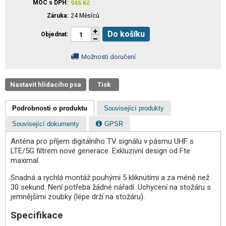
MOC s DPH
946
Kč
Záruka
24 Měsíců
Do košíku
Objednat
Možnosti doručení
Nastavit hlídacího psa
Tisk
Podrobnosti o produktu
Související produkty
Související dokumenty
GPSR
Anténa pro příjem digitálního TV signálu v pásmu UHF s
LTE/5G filtrem nové generace. Exkluzivní design od Fte
maximal.
Snadná a rychlá montáž pouhými 5 kliknutími a za méně než
30 sekund. Není potřeba žádné nářadí. Uchycení na stožáru s
jemnějšími zoubky (lépe drží na stožáru).
Specifikace