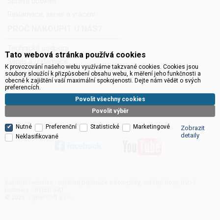
Správa cookies
Reklamace, servis a vrácení
PROČ NAKOUPIT U NÁS?
Technická podpora
Tato webová stránka používá cookies
Servis a reklamace
K provozování našeho webu využíváme takzvané cookies. Cookies jsou
soubory sloužící k přizpůsobení obsahu webu, k měření jeho funkčnosti a
Novinky do mailu
obecně k zajištění vaší maximální spokojenosti. Dejte nám vědět o svých
Ke stažení
preferencích.
Povolit všechny cookies
Povolit výběr
Nutné
Preferenční
Statistické
Marketingové
Zobrazit
detaily
Neklasifikované
Satelitní technika - satelitní přijímače a komplety, set top boxy, dvb-t
technika :: INTER SAT
CyberSoft s.r.o.
© 2026