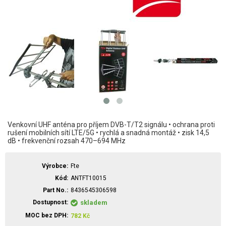
Venkovní UHF anténa pro příjem DVB-T/T2 signálu • ochrana proti
rušení mobilních sítí LTE/5G • rychlá a snadná montáž • zisk 14,5
dB • frekvenční rozsah 470–694 MHz
Výrobce
Fte
Kód
ANTFT10015
Part No.
8436545306598
Dostupnost
skladem
MOC bez DPH
782
Kč