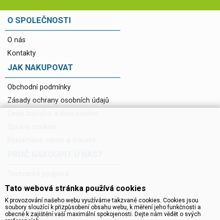
O SPOLEČNOSTI
O nás
Kontakty
JAK NAKUPOVAT
Obchodní podmínky
Zásady ochrany osobních údajů
Ceník balného a dopravného
Správa cookies
Reklamace, servis a vrácení
PROČ NAKOUPIT U NÁS?
Technická podpora
Servis a reklamace
Tato webová stránka používá cookies
Novinky do mailu
K provozování našeho webu využíváme takzvané cookies. Cookies jsou
soubory sloužící k přizpůsobení obsahu webu, k měření jeho funkčnosti a
Ke stažení
obecně k zajištění vaší maximální spokojenosti. Dejte nám vědět o svých