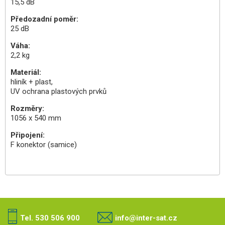
15,5 dB
Předozadní poměr:
25 dB
Váha:
2,2 kg
Materiál:
hliník + plast,
UV ochrana plastových prvků
Rozměry:
1056 x 540 mm
Připojení:
F konektor (samice)
Tel. 530 506 900
info@inter-sat.cz