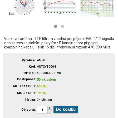
Venkovní anténa s LTE filtrem vhodná pro příjem DVB-T/T2 signálu
v oblastech se slabým pokrytím • F-konektor pro připojení
koaxiálního kabelu • zisk 15 dB • frekvenční rozsah 470-790 MHz
Výrobce
AMIKO
Kód
ANTSY10004
Part No.
5999883023198
Dostupnost
skladem
MOC bez DPH
600
Kč
MOC s DPH
726
Kč
Záruka
24 Měsíců
Do košíku
Objednat