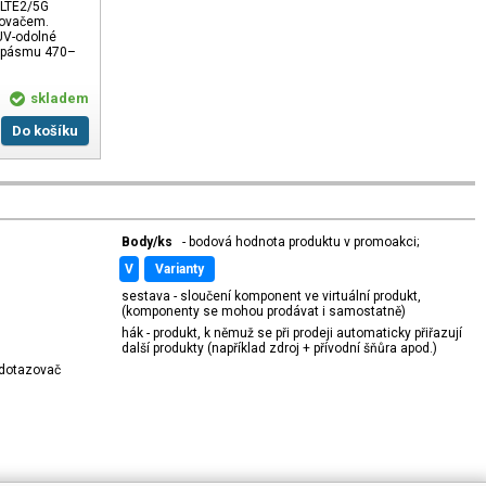
 LTE2/5G
ilovačem.
UV-odolné
 v pásmu 470–
skladem
Do košíku
Body/ks
- bodová hodnota produktu v promoakci;
v
varianty
sestava - sloučení komponent ve virtuální produkt,
(komponenty se mohou prodávat i samostatně)
hák - produkt, k němuž se při prodeji automaticky přiřazují
další produkty (například zdroj + přívodní šňůra apod.)
í dotazovač