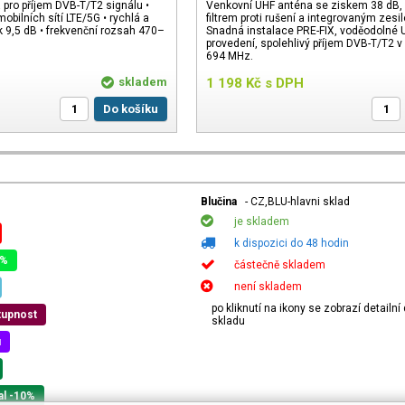
pro příjem DVB-T/T2 signálu •
Venkovní UHF anténa se ziskem 38 dB,
mobilních sítí LTE/5G • rychlá a
filtrem proti rušení a integrovaným zes
 9,5 dB • frekvenční rozsah 470–
Snadná instalace PRE-FIX, voděodolné 
provedení, spolehlivý příjem DVB-T/T2
694 MHz.
skladem
1 198
Kč
s DPH
Do košíku
Blučina
- CZ,BLU-hlavni sklad
je skladem
k dispozici do 48 hodin
0%
částečně skladem
není skladem
po kliknutí na ikony se zobrazí detailn
tupnost
skladu
u
al -10%