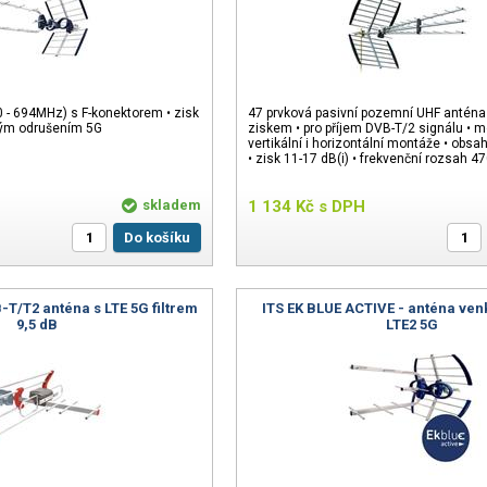
 - 694MHz) s F-konektorem • zisk
47 prvková pasivní pozemní UHF antén
okým odrušením 5G
ziskem • pro příjem DVB-T/2 signálu • 
vertikální i horizontální montáže • obsahu
• zisk 11-17 dB(i) • frekvenční rozsah 
skladem
1 134
Kč
s DPH
Do košíku
-T/T2 anténa s LTE 5G filtrem
ITS EK BLUE ACTIVE - anténa ven
9,5 dB
LTE2 5G