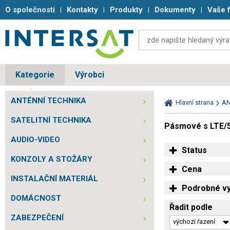
O společnosti
Kontakty
Produkty
Dokumenty
Vaše 
Kategorie
Výrobci
ANTÉNNÍ TECHNIKA
Hlavní strana
AN
SATELITNÍ TECHNIKA
Pásmové s LTE/5
AUDIO-VIDEO
Status
KONZOLY A STOŽÁRY
Cena
INSTALAČNÍ MATERIÁL
Podrobné vy
DOMÁCNOST
Řadit podle
ZABEZPEČENÍ