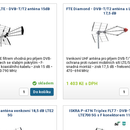
TE - DVB-T/T2 anténa 15dB
FTE Diamond - DVB-T/T2 anténa s L
17,5 dB
E filtrem vhodná pro příjem DVB-
Venkovní UHF anténa pro příjem DVB-T/T
ech se slabým pokrytím • F-
ochrana proti rušení mobilních sítí LTE/5
 koaxiálního kabelu • zisk 15 dB •
snadná montáž • zisk 17,5 dB • frekven
70-790 MHz
470–694 MHz
skladem
1 403
Kč
s DPH
Do košíku
 anténa venkovní 18,5 dB LTE2
ISKRA P-47 N Triplex FLT7 - DVB-
5G
LTE700 5G s F konektorem 1