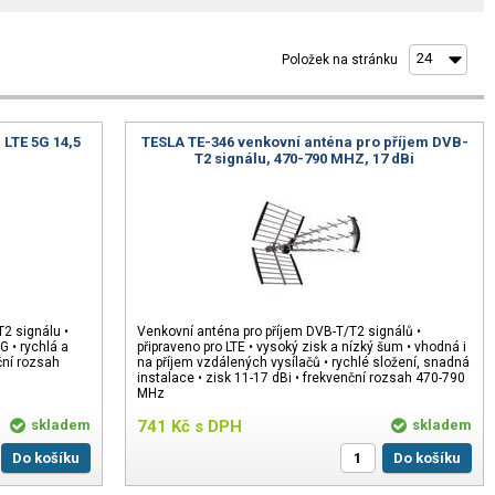
Položek na stránku
 LTE 5G 14,5
TESLA TE-346 venkovní anténa pro příjem DVB-
T2 signálu, 470-790 MHZ, 17 dBi
2 signálu •
Venkovní anténa pro příjem DVB-T/T2 signálů •
G • rychlá a
připraveno pro LTE • vysoký zisk a nízký šum • vhodná i
ční rozsah
na příjem vzdálených vysílačů • rychlé složení, snadná
instalace • zisk 11-17 dBi • frekvenční rozsah 470-790
MHz
skladem
741
Kč
s DPH
skladem
Do košíku
Do košíku