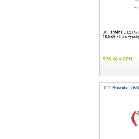
UHF anténa LTE2 (470
18,5 dB • filtr s vys
976
Kč
s DPH
FTE Phoenix - DVB