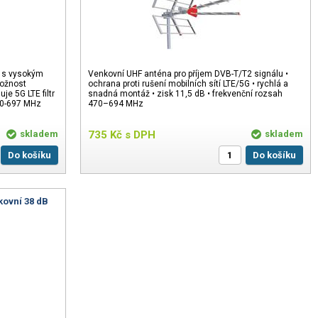
a s vysokým
Venkovní UHF anténa pro příjem DVB-T/T2 signálu •
možnost
ochrana proti rušení mobilních sítí LTE/5G • rychlá a
je 5G LTE filtr
snadná montáž • zisk 11,5 dB • frekvenční rozsah
470-697 MHz
470–694 MHz
skladem
735
Kč
s DPH
skladem
Do košíku
Do košíku
kovní 38 dB