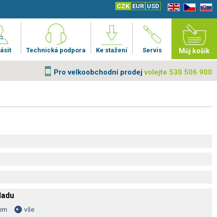
CZK
EUR
USD
EN
CZ
SK
ásit
Technická podpora
Ke stažení
Servis
Můj košík
Pro velkoobchodní prodej
volejte 530 506 900
kladu
dem
vše