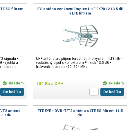
TE 5G filtrem
ITS anténa venkovní Duplex UHF EK70 L2 13,5 dB
s LTE filtrem
2 signálu •
UHF anténa pro příjem terestriálního vysílání • LTE filtr •
G • rychlá a
vodotěsný dipól s konektorem F • zisk 13,5 dB •
ční rozsah
frekvenční rozsah 470--694 MHz
skladem
734
Kč
s DPH
skladem
Do košíku
Do košíku
T/T2 anténa
FTE EYE - DVB-T/T2 anténa s LTE 5G filtrem 11,5
1-17 dB
dB