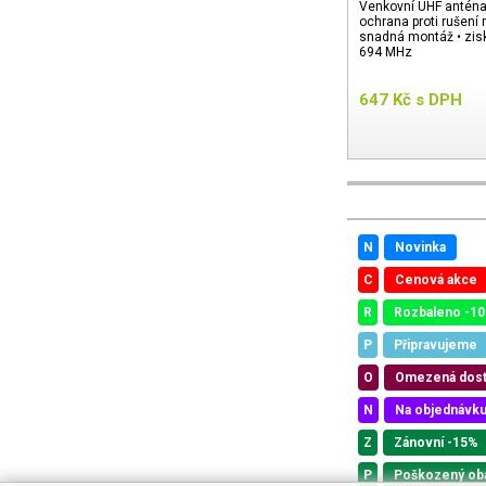
Venkovní UHF anténa 
ochrana proti rušení 
snadná montáž • zisk
694 MHz
647
Kč
s DPH
N
Novinka
C
Cenová akce
R
Rozbaleno -1
P
Připravujeme
O
Omezená dos
N
Na objednávk
Z
Zánovní -15%
P
Poškozený ob