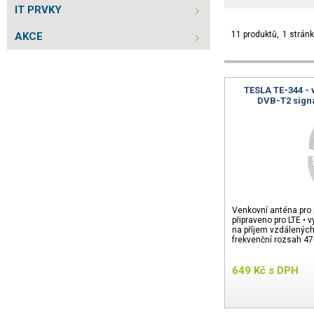
IT PRVKY
11 produktů
1 strán
AKCE
TESLA TE-344 - 
DVB-T2 signá
Venkovní anténa pro 
připraveno pro LTE • 
na příjem vzdálených 
frekvenční rozsah 4
649
Kč
s DPH