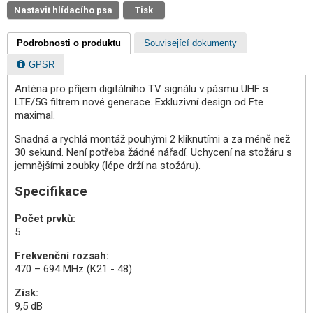
Nastavit hlídacího psa
Tisk
Podrobnosti o produktu
Související dokumenty
GPSR
Anténa pro příjem digitálního TV signálu v pásmu UHF s
LTE/5G filtrem nové generace. Exkluzivní design od Fte
maximal.
Snadná a rychlá montáž pouhými 2 kliknutími a za méně než
30 sekund. Není potřeba žádné nářadí. Uchycení na stožáru s
jemnějšími zoubky (lépe drží na stožáru).
Specifikace
Počet prvků:
5
Frekvenční rozsah:
470 – 694 MHz (K21 - 48)
Zisk:
9,5 dB