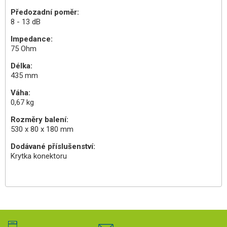
Předozadní poměr:
8 - 13 dB
Impedance:
75 Ohm
Délka:
435 mm
Váha:
0,67 kg
Rozměry balení:
530 x 80 x 180 mm
Dodávané příslušenství:
Krytka konektoru