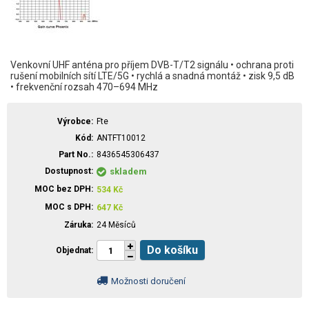
Venkovní UHF anténa pro příjem DVB-T/T2 signálu • ochrana proti
rušení mobilních sítí LTE/5G • rychlá a snadná montáž • zisk 9,5 dB
• frekvenční rozsah 470–694 MHz
Výrobce
Fte
Kód
ANTFT10012
Part No.
8436545306437
Dostupnost
skladem
MOC bez DPH
534
Kč
MOC s DPH
647
Kč
Záruka
24 Měsíců
Do košíku
Objednat
Možnosti doručení