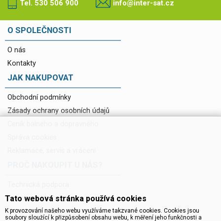
Tel. 530 506 900
info@inter-sat.cz
O SPOLEČNOSTI
O nás
Kontakty
JAK NAKUPOVAT
Obchodní podmínky
Zásady ochrany osobních údajů
Ceník balného a dopravného
Správa cookies
Reklamace, servis a vrácení
PROČ NAKOUPIT U NÁS?
Technická podpora
Tato webová stránka používá cookies
Servis a reklamace
K provozování našeho webu využíváme takzvané cookies. Cookies jsou
Novinky do mailu
soubory sloužící k přizpůsobení obsahu webu, k měření jeho funkčnosti a