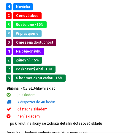
N
Novinka
C
Cenová akce
R
Rozbaleno -10%
P
Připravujeme
O
Omezená dostupnost
N
Na objednávku
Z
Zánovní -15%
P
Poškozený obal -10%
S
S kosmetickou vadou -15%
Blučina
- CZ,BLU-hlavni sklad
je skladem
k dispozici do 48 hodin
částečně skladem
není skladem
po kliknutí na ikony se zobrazí detailní dotazovač skladu