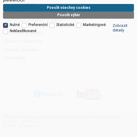
preferencích.
Správa cookies
Povolit všechny cookies
Reklamace, servis a vrácení
Povolit výběr
PROČ NAKOUPIT U NÁS?
Nutné
Preferenční
Statistické
Marketingové
Zobrazit
detaily
Neklasifikované
Technická podpora
Servis a reklamace
Novinky do mailu
Ke stažení
Satelitní technika - satelitní přijímače a komplety, set top boxy, dvb-t
technika :: INTER SAT
CyberSoft s.r.o.
© 2026