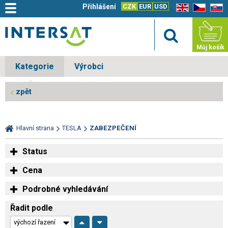
Přihlášení
CZK
EUR
USD
EN
CZ
SK
Můj košík
Kategorie
Výrobci
zpět
Hlavní strana
TESLA
ZABEZPEČENÍ
Status
Cena
Podrobné vyhledávání
Řadit podle