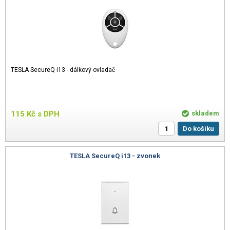
TESLA SecureQ i13 - dálkový ovladač
115
Kč
s DPH
skladem
Do košíku
TESLA SecureQ i13 - zvonek