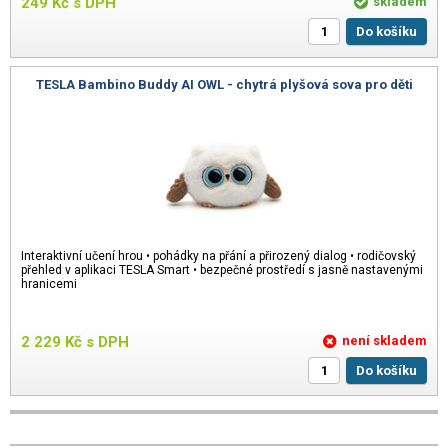
249
Kč
s DPH
skladem
Do košíku
TESLA Bambino Buddy AI OWL - chytrá plyšová sova pro děti
Interaktivní učení hrou • pohádky na přání a přirozený dialog • rodičovský
přehled v aplikaci TESLA Smart • bezpečné prostředí s jasně nastavenými
hranicemi
2 229
Kč
s DPH
není skladem
Do košíku