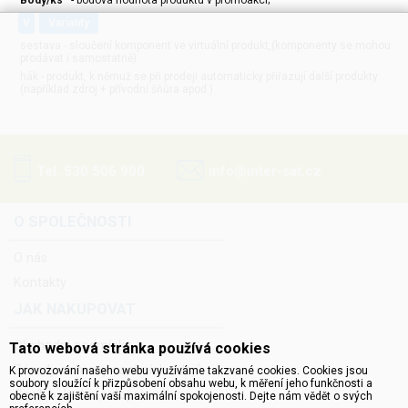
Body/ks
- bodová hodnota produktu v promoakci;
v
varianty
sestava - sloučení komponent ve virtuální produkt,(komponenty se mohou
prodávat i samostatně)
hák - produkt, k němuž se při prodeji automaticky přiřazují další produkty
(například zdroj + přívodní šňůra apod.)
Tel. 530 506 900
info@inter-sat.cz
O SPOLEČNOSTI
O nás
Kontakty
JAK NAKUPOVAT
Obchodní podmínky
Tato webová stránka používá cookies
Zásady ochrany osobních údajů
K provozování našeho webu využíváme takzvané cookies. Cookies jsou
soubory sloužící k přizpůsobení obsahu webu, k měření jeho funkčnosti a
Ceník balného a dopravného
obecně k zajištění vaší maximální spokojenosti. Dejte nám vědět o svých