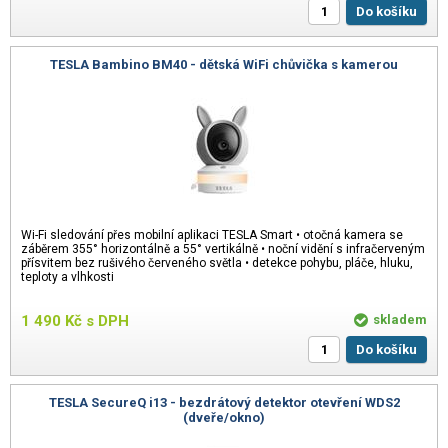
Do košíku
TESLA Bambino BM40 - dětská WiFi chůvička s kamerou
Wi-Fi sledování přes mobilní aplikaci TESLA Smart • otočná kamera se
záběrem 355° horizontálně a 55° vertikálně • noční vidění s infračerveným
přísvitem bez rušivého červeného světla • detekce pohybu, pláče, hluku,
teploty a vlhkosti
1 490
Kč
s DPH
skladem
Do košíku
TESLA SecureQ i13 - bezdrátový detektor otevření WDS2
(dveře/okno)