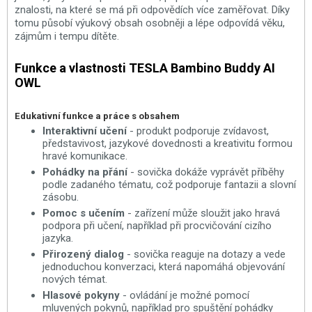
znalosti, na které se má při odpovědích více zaměřovat. Díky
tomu působí výukový obsah osobněji a lépe odpovídá věku,
zájmům i tempu dítěte.
Funkce a vlastnosti TESLA Bambino Buddy AI
OWL
Edukativní funkce a práce s obsahem
Interaktivní učení
- produkt podporuje zvídavost,
představivost, jazykové dovednosti a kreativitu formou
hravé komunikace.
Pohádky na přání
- sovička dokáže vyprávět příběhy
podle zadaného tématu, což podporuje fantazii a slovní
zásobu.
Pomoc s učením
- zařízení může sloužit jako hravá
podpora při učení, například při procvičování cizího
jazyka.
Přirozený dialog
- sovička reaguje na dotazy a vede
jednoduchou konverzaci, která napomáhá objevování
nových témat.
Hlasové pokyny
- ovládání je možné pomocí
mluvených pokynů, například pro spuštění pohádky