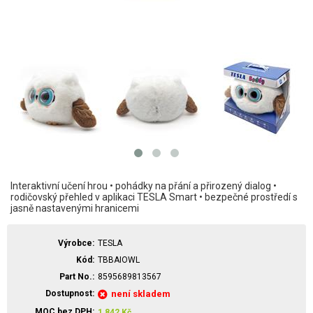
Interaktivní učení hrou • pohádky na přání a přirozený dialog •
rodičovský přehled v aplikaci TESLA Smart • bezpečné prostředí s
jasně nastavenými hranicemi
Výrobce
TESLA
Kód
TBBAIOWL
Part No.
8595689813567
Dostupnost
není skladem
MOC bez DPH
1 842
Kč