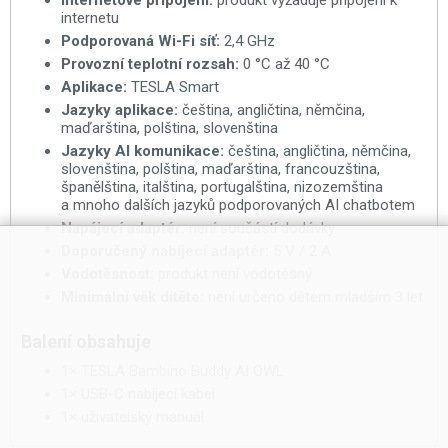
Internetové připojení:
produkt vyžaduje připojení k
internetu
Podporovaná Wi-Fi síť:
2,4 GHz
Provozní teplotní rozsah:
0 °C až 40 °C
Aplikace:
TESLA Smart
Jazyky aplikace:
čeština, angličtina, němčina,
maďarština, polština, slovenština
Jazyky AI komunikace:
čeština, angličtina, němčina,
slovenština, polština, maďarština, francouzština,
španělština, italština, portugalština, nizozemština
a mnoho dalších jazyků podporovaných AI chatbotem
Napájecí adaptér:
není součástí dodávky
Doporučený nabíjecí adaptér:
5 V / 2 A
Vodotěsnost:
produkt není vodotěsný
Minimální věk dítěte:
není určeno dětem mladším 3 let
Balení obsahuje
1× TESLA Bambino Buddy AI OWL
1× USB-C nabíjecí kabel
1× uživatelský manuál