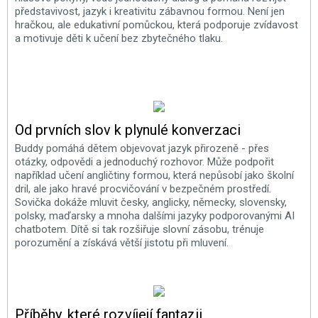
představivost, jazyk i kreativitu zábavnou formou. Není jen
hračkou, ale edukativní pomůckou, která podporuje zvídavost
a motivuje děti k učení bez zbytečného tlaku.
Od prvních slov k plynulé konverzaci
Buddy pomáhá dětem objevovat jazyk přirozeně - přes
otázky, odpovědi a jednoduchý rozhovor. Může podpořit
například učení angličtiny formou, která nepůsobí jako školní
dril, ale jako hravé procvičování v bezpečném prostředí.
Sovička dokáže mluvit česky, anglicky, německy, slovensky,
polsky, maďarsky a mnoha dalšími jazyky podporovanými AI
chatbotem. Dítě si tak rozšiřuje slovní zásobu, trénuje
porozumění a získává větší jistotu při mluvení.
Příběhy, které rozvíjejí fantazii