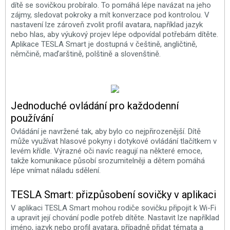
dítě se sovičkou probíralo. To pomáhá lépe navázat na jeho
zájmy, sledovat pokroky a mít konverzace pod kontrolou. V
nastavení lze zároveň zvolit profil avatara, například jazyk
nebo hlas, aby výukový projev lépe odpovídal potřebám dítěte.
Aplikace TESLA Smart je dostupná v češtině, angličtině,
němčině, maďarštině, polštině a slovenštině.
Jednoduché ovládání pro každodenní
používání
Ovládání je navržené tak, aby bylo co nejpřirozenější. Dítě
může využívat hlasové pokyny i dotykové ovládání tlačítkem v
levém křídle. Výrazné oči navíc reagují na některé emoce,
takže komunikace působí srozumitelněji a dětem pomáhá
lépe vnímat náladu sdělení.
TESLA Smart: přizpůsobení sovičky v aplikaci
V aplikaci TESLA Smart mohou rodiče sovičku připojit k Wi-Fi
a upravit její chování podle potřeb dítěte. Nastavit lze například
jméno, jazyk nebo profil avatara, případně přidat témata a