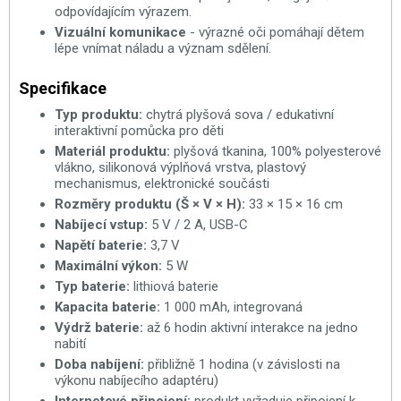
odpovídajícím výrazem.
Vizuální komunikace
- výrazné oči pomáhají dětem
lépe vnímat náladu a význam sdělení.
Specifikace
Typ produktu:
chytrá plyšová sova / edukativní
interaktivní pomůcka pro děti
Materiál produktu:
plyšová tkanina, 100% polyesterové
vlákno, silikonová výplňová vrstva, plastový
mechanismus, elektronické součásti
Rozměry produktu (Š × V × H):
33 × 15 × 16 cm
Nabíjecí vstup:
5 V / 2 A, USB-C
Napětí baterie:
3,7 V
Maximální výkon:
5 W
Typ baterie:
lithiová baterie
Kapacita baterie:
1 000 mAh, integrovaná
Výdrž baterie:
až 6 hodin aktivní interakce na jedno
nabití
Doba nabíjení:
přibližně 1 hodina (v závislosti na
výkonu nabíjecího adaptéru)