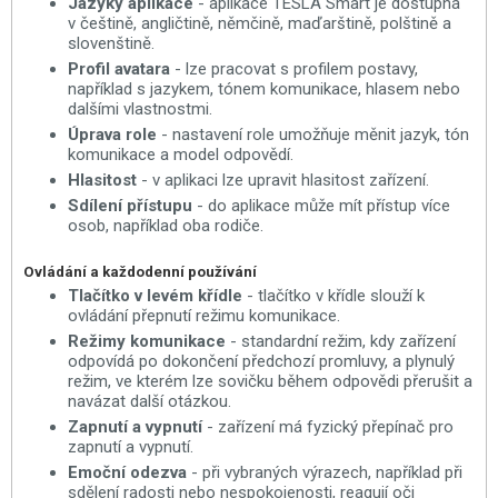
Jazyky aplikace
- aplikace TESLA Smart je dostupná
v češtině, angličtině, němčině, maďarštině, polštině a
slovenštině.
Profil avatara
- lze pracovat s profilem postavy,
například s jazykem, tónem komunikace, hlasem nebo
dalšími vlastnostmi.
Úprava role
- nastavení role umožňuje měnit jazyk, tón
komunikace a model odpovědí.
Hlasitost
- v aplikaci lze upravit hlasitost zařízení.
Sdílení přístupu
- do aplikace může mít přístup více
osob, například oba rodiče.
Ovládání a každodenní používání
Tlačítko v levém křídle
- tlačítko v křídle slouží k
ovládání přepnutí režimu komunikace.
Režimy komunikace
- standardní režim, kdy zařízení
odpovídá po dokončení předchozí promluvy, a plynulý
režim, ve kterém lze sovičku během odpovědi přerušit a
navázat další otázkou.
Zapnutí a vypnutí
- zařízení má fyzický přepínač pro
zapnutí a vypnutí.
Emoční odezva
- při vybraných výrazech, například při
sdělení radosti nebo nespokojenosti, reagují oči