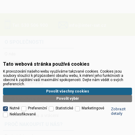
Tel. 530 506 900
info@inter-sat.cz
O SPOLEČNOSTI
O nás
Kontakty
Tato webová stránka používá cookies
JAK NAKUPOVAT
K provozování našeho webu využíváme takzvané cookies. Cookies jsou
soubory sloužící k přizpůsobení obsahu webu, k měření jeho funkčnosti a
obecně k zajištění vaší maximální spokojenosti. Dejte nám vědět o svých
Obchodní podmínky
preferencích.
Zásady ochrany osobních údajů
Povolit všechny cookies
Povolit výběr
Ceník balného a dopravného
Správa cookies
Nutné
Preferenční
Statistické
Marketingové
Zobrazit
detaily
Neklasifikované
Reklamace, servis a vrácení
PROČ NAKOUPIT U NÁS?