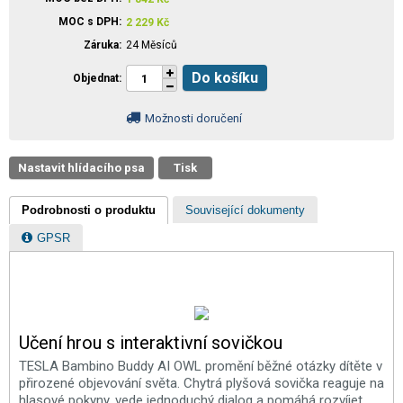
MOC s DPH
2 229
Kč
Záruka
24 Měsíců
Do košíku
Objednat
Možnosti doručení
Nastavit hlídacího psa
Tisk
Podrobnosti o produktu
Související dokumenty
GPSR
Učení hrou s interaktivní sovičkou
TESLA Bambino Buddy AI OWL promění běžné otázky dítěte v
přirozené objevování světa. Chytrá plyšová sovička reaguje na
hlasové pokyny, vede jednoduchý dialog a pomáhá rozvíjet