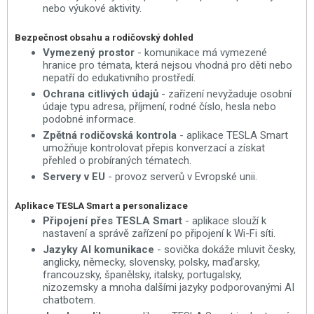
nebo výukové aktivity.
Bezpečnost obsahu a rodičovský dohled
Vymezený prostor
- komunikace má vymezené
hranice pro témata, která nejsou vhodná pro děti nebo
nepatří do edukativního prostředí.
Ochrana citlivých údajů
- zařízení nevyžaduje osobní
údaje typu adresa, příjmení, rodné číslo, hesla nebo
podobné informace.
Zpětná rodičovská kontrola
- aplikace TESLA Smart
umožňuje kontrolovat přepis konverzací a získat
přehled o probíraných tématech.
Servery v EU
- provoz serverů v Evropské unii.
Aplikace TESLA Smart a personalizace
Připojení přes TESLA Smart
- aplikace slouží k
nastavení a správě zařízení po připojení k Wi-Fi síti.
Jazyky AI komunikace
- sovička dokáže mluvit česky,
anglicky, německy, slovensky, polsky, maďarsky,
francouzsky, španělsky, italsky, portugalsky,
nizozemsky a mnoha dalšími jazyky podporovanými AI
chatbotem.