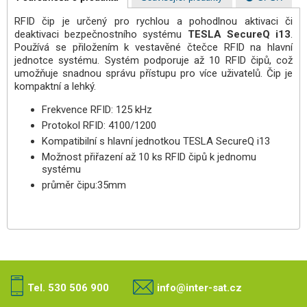
RFID čip je určený pro rychlou a pohodlnou aktivaci či
deaktivaci bezpečnostního systému
TESLA SecureQ i13
.
Používá se přiložením k vestavěné čtečce RFID na hlavní
jednotce systému. Systém podporuje až 10 RFID čipů, což
umožňuje snadnou správu přístupu pro více uživatelů. Čip je
kompaktní a lehký.
Frekvence RFID: 125 kHz
Protokol RFID: 4100/1200
Kompatibilní s hlavní jednotkou TESLA SecureQ i13
Možnost přiřazení až 10 ks RFID čipů k jednomu
systému
průměr čipu:35mm
Tel. 530 506 900
info@inter-sat.cz