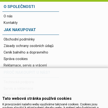
O SPOLEČNOSTI
O nás
Kontakty
JAK NAKUPOVAT
Obchodní podmínky
Zásady ochrany osobních údajů
Ceník balného a dopravného
Správa cookies
Reklamace, servis a vrácení
PROČ NAKOUPIT U NÁS?
Technická podpora
Servis a reklamace
Novinky do mailu
Tato webová stránka používá cookies
Ke stažení
K provozování našeho webu využíváme takzvané cookies. Cookies jsou
soubory sloužící k přizpůsobení obsahu webu, k měření jeho funkčnosti a