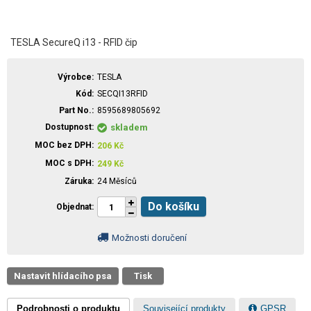
TESLA SecureQ i13 - RFID čip
Výrobce
TESLA
Kód
SECQI13RFID
Part No.
8595689805692
Dostupnost
skladem
MOC bez DPH
206
Kč
MOC s DPH
249
Kč
Záruka
24 Měsíců
Do košíku
Objednat
Možnosti doručení
Nastavit hlídacího psa
Tisk
Podrobnosti o produktu
Související produkty
GPSR