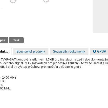
 psa
Tisk
oduktu
Související produkty
Související dokumenty
GPSR
 TV+R+SAT koncová s útlumem 1,5 dB pro instalaci na zeď nebo do montážní
loučeného signálu v TV rozvodech pro jednotlivá zařízení - televize, satelit a rá
dB. Satelitní výstup průchozí pro napětí a ovládací signály.
5 - 2400 MHz
MHz
MHz
2400 MHz