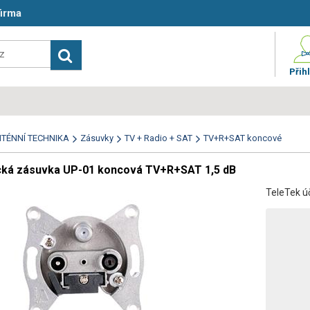
firma
Přihl
TÉNNÍ TECHNIKA
Zásuvky
TV + Radio + SAT
TV+R+SAT koncové
cká zásuvka UP-01 koncová TV+R+SAT 1,5 dB
TeleTek ú