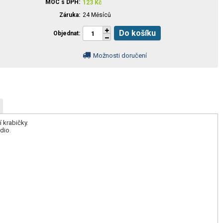
MOC s DPH
123
Kč
Záruka
24 Měsíců
Do košíku
Objednat
Možnosti doručení
 krabičky.
dio.