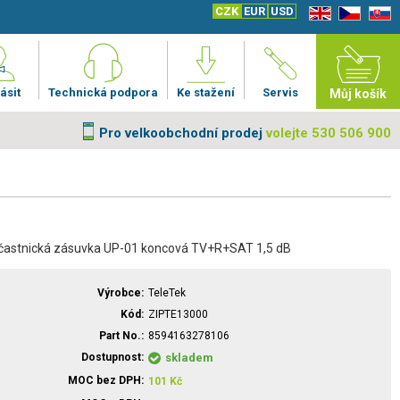
CZK
EUR
USD
EN
CZ
SK
ásit
Technická podpora
Ke stažení
Servis
Můj košík
Pro velkoobchodní prodej
volejte 530 506 900
častnická zásuvka UP-01 koncová TV+R+SAT 1,5 dB
Výrobce
TeleTek
Kód
ZIPTE13000
Part No.
8594163278106
Dostupnost
skladem
MOC bez DPH
101
Kč