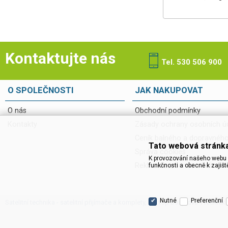
Kontaktujte nás
Tel. 530 506 900
O SPOLEČNOSTI
JAK NAKUPOVAT
O nás
Obchodní podmínky
Kontakty
Zásady ochrany osobních ú
Ceník balného a dopravnéh
Tato webová stránka
Správa cookies
K provozování našeho webu 
Reklamace, servis a vrácení
funkčnosti a obecně k zajišt
Nutné
Preferenční
Satelitní technika - satelitní přijímače a komplety, set top boxy, dvb-t technik