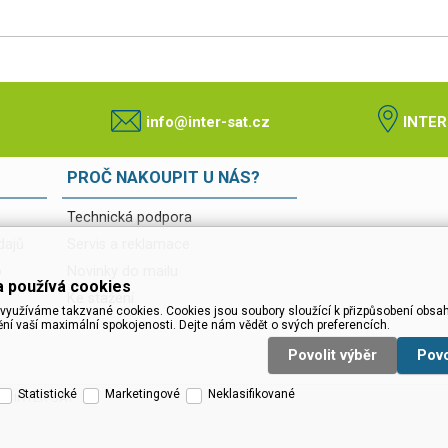
info@inter-sat.cz
INTER
PROČ NAKOUPIT U NÁS?
Technická podpora
dajů
Servis a reklamace
o
Novinky do mailu
 používá cookies
Ke stažení
využíváme takzvané cookies. Cookies jsou soubory sloužící k přizpůsobení obsah
ění vaší maximální spokojenosti. Dejte nám vědět o svých preferencích.
Povolit výběr
Pov
Statistické
Marketingové
Neklasifikované
a :: INTER SAT