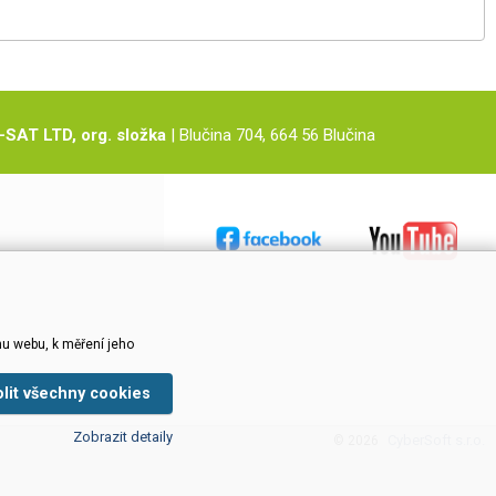
-SAT LTD, org. složka
| Blučina 704, 664 56 Blučina
u webu, k měření jeho
olit všechny cookies
Zobrazit detaily
CyberSoft s.r.o.
© 2026