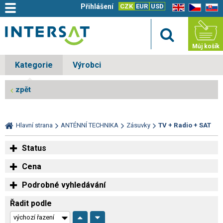
Přihlášení
CZK
EUR
USD
EN
CZ
SK
Můj košík
Kategorie
Výrobci
zpět
Hlavní strana
ANTÉNNÍ TECHNIKA
Zásuvky
TV + Radio + SAT
Status
Cena
Podrobné vyhledávání
Řadit podle