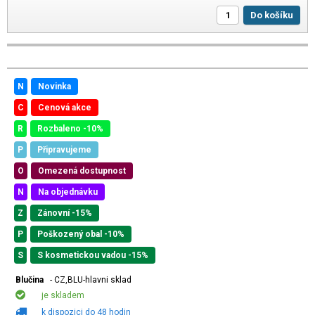
Do košíku
N
Novinka
C
Cenová akce
R
Rozbaleno -10%
P
Připravujeme
O
Omezená dostupnost
N
Na objednávku
Z
Zánovní -15%
P
Poškozený obal -10%
S
S kosmetickou vadou -15%
Blučina
- CZ,BLU-hlavni sklad
je skladem
k dispozici do 48 hodin