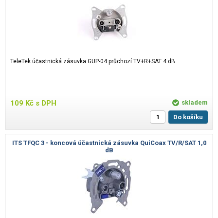
TeleTek účastnická zásuvka GUP-04 průchozí TV+R+SAT 4 dB
109
Kč
s DPH
skladem
Do košíku
ITS TFQC 3 - koncová účastnická zásuvka QuiCoax TV/R/SAT 1,0
dB