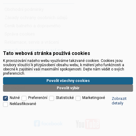
Obchodní podmínky
Zásady ochrany osobních údajů
Ceník balného a dopravného
Správa cookies
Reklamace, servis a vrácení
PROČ NAKOUPIT U NÁS?
Tato webová stránka používá cookies
K provozování našeho webu využíváme takzvané cookies. Cookies jsou
Technická podpora
soubory sloužící k přizpůsobení obsahu webu, k měření jeho funkčnosti a
obecně k zajištění vaší maximální spokojenosti. Dejte nám vědět o svých
Servis a reklamace
preferencích.
Novinky do mailu
Povolit všechny cookies
Ke stažení
Povolit výběr
Nutné
Preferenční
Statistické
Marketingové
Zobrazit
detaily
Neklasifikované