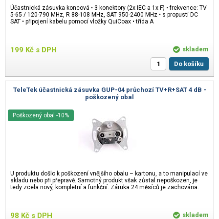
Účastnická zásuvka koncová • 3 konektory (2x IEC a 1x F) • frekvence: TV
5-65 / 120-790 MHz, R 88-108 MHz, SAT 950-2400 MHz • s propustí DC
SAT • připojení kabelu pomocí vložky QuiCoax • třída A
199
Kč
s DPH
skladem
Do košíku
TeleTek účastnická zásuvka GUP-04 průchozí TV+R+SAT 4 dB -
poškozený obal
Poškozený obal -10%
U produktu došlo k poškození vnějšího obalu – kartonu, a to manipulací ve
skladu nebo při přepravě. Samotný produkt však zůstal nepoškozen, je
tedy zcela nový, kompletní a funkční. Záruka 24 měsíců je zachována.
98
Kč
s DPH
skladem