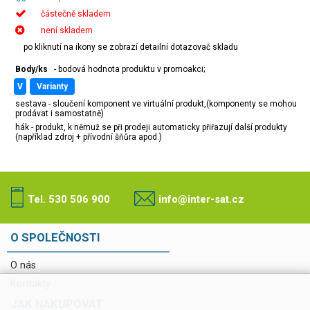
částečně skladem
není skladem
po kliknutí na ikony se zobrazí detailní dotazovač skladu
Body/ks
- bodová hodnota produktu v promoakci;
v
varianty
sestava - sloučení komponent ve virtuální produkt,(komponenty se mohou
prodávat i samostatně)
hák - produkt, k němuž se při prodeji automaticky přiřazují další produkty
(například zdroj + přívodní šňůra apod.)
Tel. 530 506 900
info@inter-sat.cz
O SPOLEČNOSTI
O nás
Kontakty
JAK NAKUPOVAT