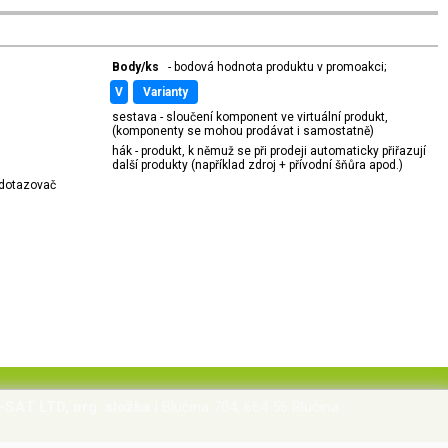
Body/ks
- bodová hodnota produktu v promoakci;
v
varianty
sestava - sloučení komponent ve virtuální produkt,
(komponenty se mohou prodávat i samostatně)
hák - produkt, k němuž se při prodeji automaticky přiřazují
další produkty (například zdroj + přívodní šňůra apod.)
í dotazovač
-SAT LTD, org. složka
| Blučina 704, 664 56 Blučina