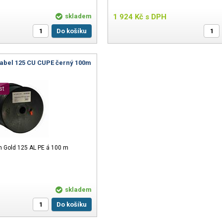
skladem
1 924
Kč
s DPH
Do košíku
kabel 125 CU CUPE černý 100m
st
on Gold 125 AL PE á 100 m
skladem
Do košíku