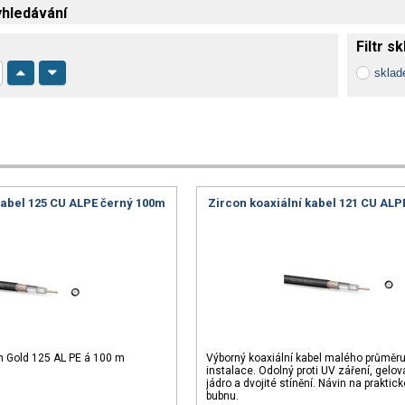
hledávání
Filtr s
skla
kabel 125 CU ALPE černý 100m
Zircon koaxiální kabel 121 CU AL
on Gold 125 AL PE á 100 m
Výborný koaxiální kabel malého průměru
instalace. Odolný proti UV záření, gelo
jádro a dvojité stínění. Návin na prakti
bubnu.