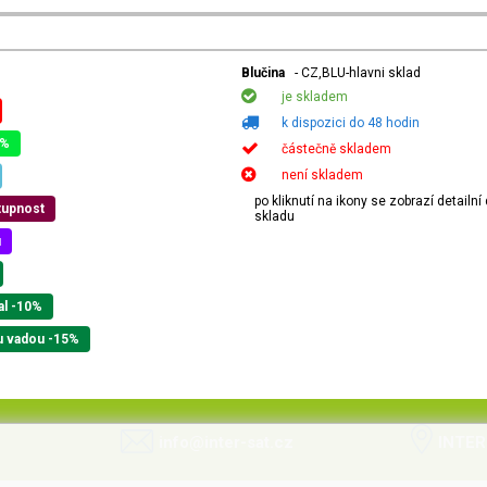
Blučina
- CZ,BLU-hlavni sklad
je skladem
k dispozici do 48 hodin
0%
částečně skladem
není skladem
po kliknutí na ikony se zobrazí detailn
tupnost
skladu
u
al -10%
u vadou -15%
info@inter-sat.cz
INTER