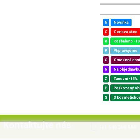
N
Novinka
C
Cenová akce
R
Rozbaleno -1
P
Připravujeme
O
Omezená dos
N
Na objednávk
Z
Zánovní -15%
P
Poškozený ob
S
S kosmeticko
Kontaktujte nás
Tel. 530 506 900