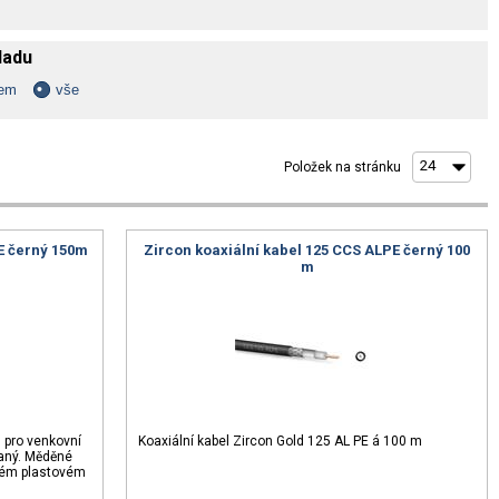
kladu
dem
vše
Položek na stránku
PE černý 150m
Zircon koaxiální kabel 125 CCS ALPE černý 100
m
 pro venkovní
Koaxiální kabel Zircon Gold 125 AL PE á 100 m
vaný. Měděné
ckém plastovém