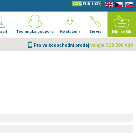
CZK
EUR
USD
EN
CZ
SK
ásit
Technická podpora
Ke stažení
Servis
Můj košík
Pro velkoobchodní prodej
volejte 530 506 900