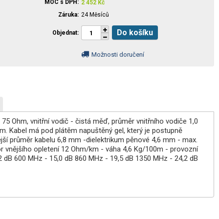
MOC s DPH
2 452
Kč
Záruka
24 Měsíců
Do košíku
Objednat
Možnosti doručení
ce 75 Ohm, vnitřní vodič - čistá měď, průměr vnitřního vodiče 1,0
 m. Kabel má pod plátěm napuštěný gel, který je postupně
nější průměr kabelu 6,8 mm -dielektrikum pěnové 4,6 mm - max.
 vnějšího opletení 12 Ohm/km - váha 4,6 Kg/100m - provozní
2 dB 600 MHz - 15,0 dB 860 MHz - 19,5 dB 1350 MHz - 24,2 dB