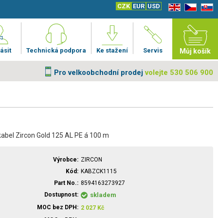
CZK
EUR
USD
EN
CZ
SK
ásit
Technická podpora
Ke stažení
Servis
Můj košík
Pro velkoobchodní prodej
volejte 530 506 900
 kabel Zircon Gold 125 AL PE á 100 m
Výrobce
ZIRCON
Kód
KABZCK1115
Part No.
8594163273927
Dostupnost
skladem
MOC bez DPH
2 027
Kč