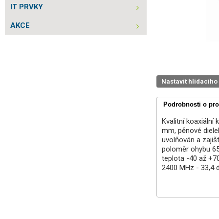
IT PRVKY
AKCE
Nastavit hlídacího
Podrobnosti o pr
Kvalitní koaxiální
mm, pěnové dielek
uvolňován a zajiš
poloměr ohybu 65
teplota -40 až +7
2400 MHz - 33,4 