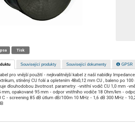
 psa
Tisk
oduktu
Související produkty
Související dokumenty
GPSR
 kabel pro vnější použití - nejkvalitnější kabel z naší nabídky Impedan
trikum, stíněný CU folií a opletením 48x0,12 mm CU , baleno po 100
tuje dlouhodobou životnost. parametry: -vnitřní vodič CU 1,0 mm -v
 mm, opakované 95 mm - odpor vnitřního vodiče 18 Ohm/km - odpor
0 C - screening 85 dB útlum dB/100m 10 MHz - 1,6 dB 300 MHz - 10,
dB