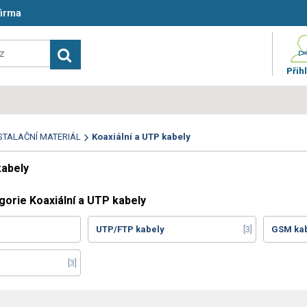
firma
Přihl
STALAČNÍ MATERIÁL
Koaxiální a UTP kabely
kabely
gorie Koaxiální a UTP kabely
UTP/FTP kabely
3
GSM ka
3