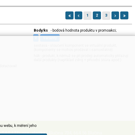
1
2
3
Body/ks
- bodová hodnota produktu v promoakci;
v
varianty
sestava - sloučení komponent ve virtuální produkt,
(komponenty se mohou prodávat i samostatně)
hák - produkt, k němuž se při prodeji automaticky přiřazují
další produkty (například zdroj + přívodní šňůra apod.)
í dotazovač
u webu, k měření jeho
-SAT LTD, org. složka
| Blučina 704, 664 56 Blučina