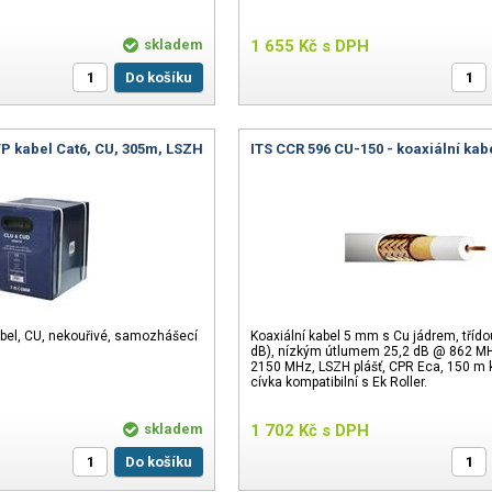
skladem
1 655
Kč
s DPH
Do košíku
TP kabel Cat6, CU, 305m, LSZH
ITS CCR 596 CU-150 - koaxiální ka
kabel, CU, nekouřivé, samozhášecí
Koaxiální kabel 5 mm s Cu jádrem, třídou
dB), nízkým útlumem 25,2 dB @ 862 MH
2150 MHz, LSZH plášť, CPR Eca, 150 m 
cívka kompatibilní s Ek Roller.
skladem
1 702
Kč
s DPH
Do košíku