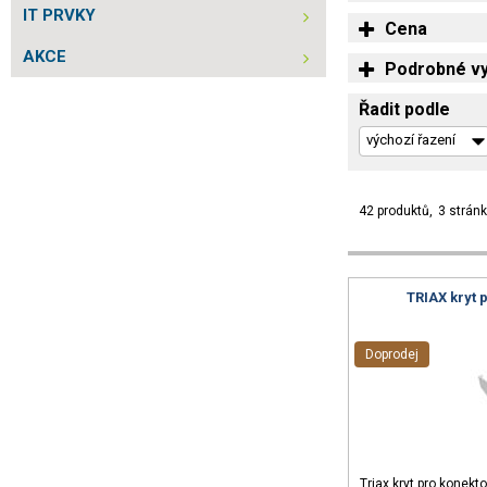
IT PRVKY
Cena
AKCE
Podrobné vy
Řadit podle
42 produktů
3 strán
TRIAX kryt 
Doprodej
Triax kryt pro konekt