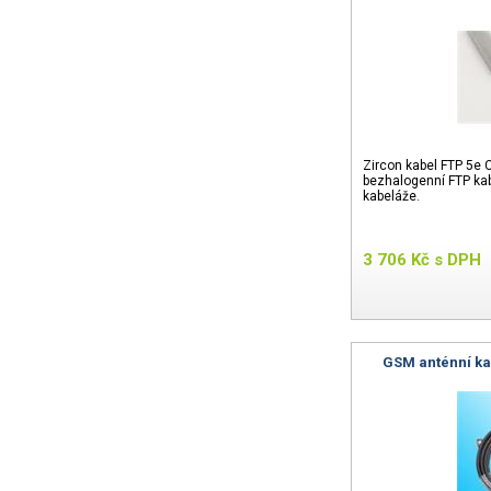
Zircon kabel FTP 5e
bezhalogenní FTP kab
kabeláže.
3 706
Kč
s DPH
GSM anténní ka