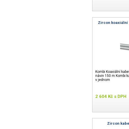
Zircon koaxiální
Kombi Koaxiální kabe
návin 150 m Kombi ka
v jednom
2 604
Kč
s DPH
Zircon kabe