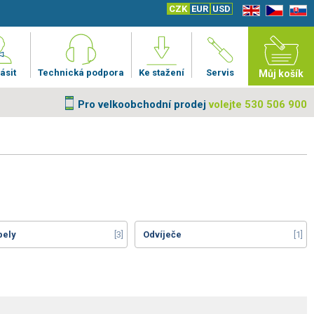
CZK
EUR
USD
EN
CZ
SK
ásit
Technická podpora
Ke stažení
Servis
Můj košík
Pro velkoobchodní prodej
volejte 530 506 900
bely
3
Odvíječe
1