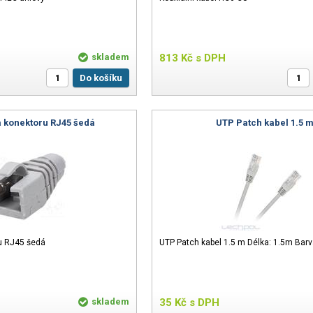
skladem
813
Kč
s DPH
Do košíku
a konektoru RJ45 šedá
UTP Patch kabel 1.5 
u RJ45 šedá
UTP Patch kabel 1.5 m Délka: 1.5m Barv
skladem
35
Kč
s DPH