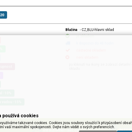
 20
Blučina
- CZ,BLU-hlavni sklad
je skladem
k dispozici do 48 hodin
0%
částečně skladem
není skladem
po kliknutí na ikony se zobrazí detailn
tupnost
skladu
u
al -10%
u vadou -15%
 používá cookies
využíváme takzvané cookies. Cookies jsou soubory sloužící k přizpůsobení obsah
ění vaší maximální spokojenosti. Dejte nám vědět o svých preferencích.
info@inter-sat.cz
INTER