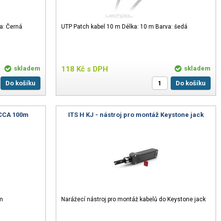
a: Černá
UTP Patch kabel 10 m Délka: 10 m Barva: šedá
skladem
118
Kč
s DPH
skladem
Do košíku
Do košíku
 CCA 100m
ITS H KJ - nástroj pro montáž Keystone jack
m
Narážecí nástroj pro montáž kabelů do Keystone jack