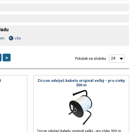
kladu
dem
vše
Položek na stránku
U
Zircon odvíječ kabelu originál velký - pro cívky
300 m
Zircon odvíječ kabelu originál velký - pro cívky 300 m