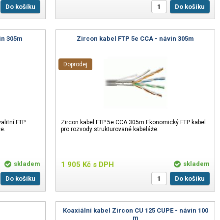
Do košíku
Do košíku
in 305m
Zircon kabel FTP 5e CCA - návin 305m
Doprodej
litní FTP
Zircon kabel FTP 5e CCA 305m Ekonomický FTP kabel
e.
pro rozvody strukturované kabeláže.
skladem
1 905
Kč
s DPH
skladem
Do košíku
Do košíku
Koaxiální kabel Zircon CU 125 CUPE - návin 100
m