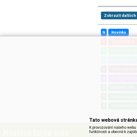
Zobrazit dalších
N
Novinka
C
Cenová akce
R
Rozbaleno -1
P
Připravujeme
O
Omezená dos
N
Na objednávk
Z
Zánovní -15%
P
Poškozený ob
S
S kosmeticko
Tato webová stránka
K provozování našeho webu 
Kontaktujte nás
funkčnosti a obecně k zajišt
Tel. 530 506 900