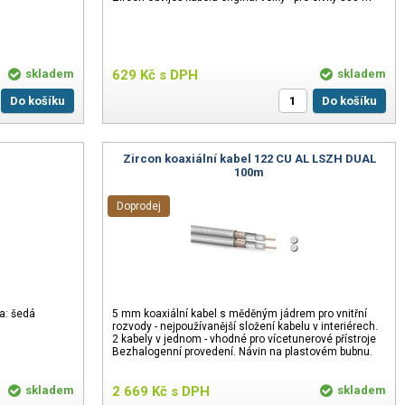
skladem
629
Kč
s DPH
skladem
Do košíku
Do košíku
m
Zircon koaxiální kabel 122 CU AL LSZH DUAL
100m
Doprodej
a: šedá
5 mm koaxiální kabel s měděným jádrem pro vnitřní
rozvody - nejpoužívanější složení kabelu v interiérech.
2 kabely v jednom - vhodné pro vícetunerové přístroje
Bezhalogenní provedení. Návin na plastovém bubnu.
skladem
2 669
Kč
s DPH
skladem