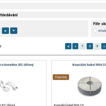
hledávání
Filtr s
skla
ky
1
2
3
pro konektor IEC úhlový
Koaxiální kabel RG6 C
Doprodej
or IEC úhlový
Koaxiální kabel RG6 CU