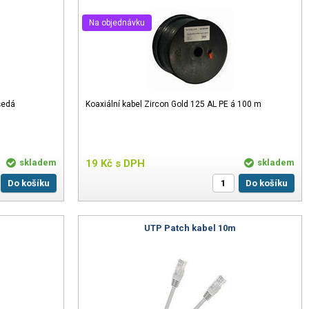
Na objednávku
šedá
Koaxiální kabel Zircon Gold 125 AL PE á 100 m
skladem
19
Kč
s DPH
skladem
Do košíku
Do košíku
m
UTP Patch kabel 10m