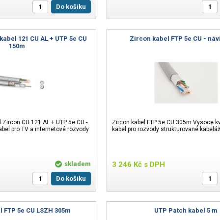
Do košíku
 kabel 121 CU AL + UTP 5e CU
Zircon kabel FTP 5e CU - náv
150m
l Zircon CU 121 AL + UTP 5e CU -
Zircon kabel FTP 5e CU 305m Vysoce kva
bel pro TV a internetové rozvody
kabel pro rozvody strukturované kabeláž
skladem
3 246
Kč
s DPH
Do košíku
l FTP 5e CU LSZH 305m
UTP Patch kabel 5 m