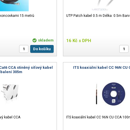
 koncovkami 15 metrů
UTP Patch kabel 0.5 m Délka: 0.5m Barv
skladem
16
Kč
s DPH
Do košíku
at6 CCA stíněný síťový kabel
ITS koaxiální kabel CC 96N CU
 balení 305m
vý kabel CCA
ITS koaxiální kabel CC 96N CU CCA 100