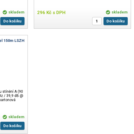
skladem
296
Kč
s DPH
skladem
Do košíku
Do košíku
bel 150m LSZH
 stínění A (90
z / 39,9 dB @
kartonová
skladem
Do košíku