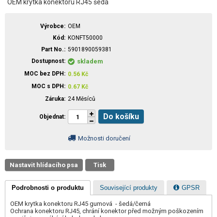
OEM krytka konektoru RJ45 šedá
Výrobce
OEM
Kód
KONFT50000
Part No.
5901890059381
Dostupnost
skladem
MOC bez DPH
0.56
Kč
MOC s DPH
0.67
Kč
Záruka
24 Měsíců
Do košíku
Objednat
Možnosti doručení
Nastavit hlídacího psa
Tisk
Podrobnosti o produktu
Související produkty
GPSR
OEM krytka konektoru RJ45 gumová - šedá/černá
Ochrana konektoru RJ45, chrání konektor před možným poškozením