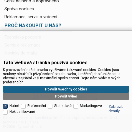
Ceník balného a dopravného
Správa cookies
Reklamace, servis a vrácení
PROČ NAKOUPIT U NÁS?
Technická podpora
Servis a reklamace
Novinky do mailu
Ke stažení
Tato webová stránka používá cookies
K provozování našeho webu využíváme takzvané cookies. Cookies jsou
soubory sloužící k přizpůsobení obsahu webu, k měření jeho funkčnosti a
obecně k zajištění vaší maximální spokojenosti. Dejte nám vědět o svých
preferencích.
Povolit všechny cookies
Povolit výběr
Nutné
Preferenční
Statistické
Marketingové
Zobrazit
detaily
Neklasifikované
Satelitní technika - satelitní přijímače a komplety, set top boxy, dvb-t
technika :: INTER SAT
CyberSoft s.r.o.
© 2026