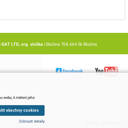
-SAT LTD, org. složka
| Blučina 704, 664 56 Blučina
u webu, k měření jeho
olit všechny cookies
Zobrazit detaily
CyberSoft s.r.o.
© 2026