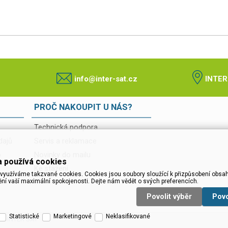
info@inter-sat.cz
INTER
PROČ NAKOUPIT U NÁS?
Technická podpora
dajů
Servis a reklamace
o
Novinky do mailu
 používá cookies
Ke stažení
využíváme takzvané cookies. Cookies jsou soubory sloužící k přizpůsobení obsah
ění vaší maximální spokojenosti. Dejte nám vědět o svých preferencích.
Povolit výběr
Pov
Statistické
Marketingové
Neklasifikované
a :: INTER SAT