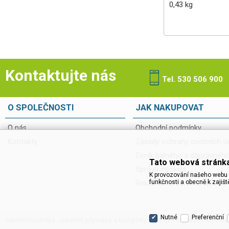
0,43 kg
Kontaktujte nás
Tel. 530 506 900
O SPOLEČNOSTI
JAK NAKUPOVAT
O nás
Obchodní podmínky
Kontakty
Zásady ochrany osobních ú
Ceník balného a dopravnéh
Tato webová stránka
Správa cookies
K provozování našeho webu 
funkčnosti a obecně k zajišt
Reklamace, servis a vrácení
Nutné
Preferenční
Satelitní technika - satelitní přijímače a komplety, set top boxy, dvb-t technik