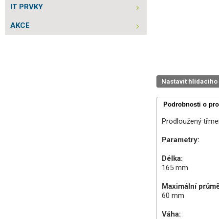
IT PRVKY
AKCE
Nastavit hlídacího
Podrobnosti o pr
Prodloužený třmen
Parametry:
Délka:
165 mm
Maximální průmě
60 mm
Váha: