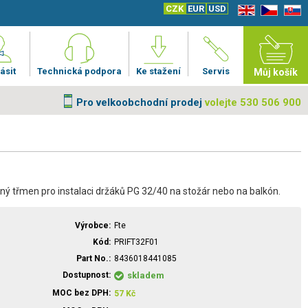
CZK
EUR
USD
EN
CZ
SK
ásit
Technická podpora
Ke stažení
Servis
Můj košík
Pro velkoobchodní prodej
volejte 530 506 900
ný třmen pro instalaci držáků PG 32/40 na stožár nebo na balkón.
Výrobce
Fte
Kód
PRIFT32F01
Part No.
8436018441085
Dostupnost
skladem
MOC bez DPH
57
Kč