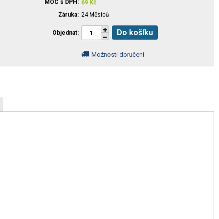
MOC s DPH
69
Kč
Záruka
24 Měsíců
Do košíku
Objednat
Možnosti doručení