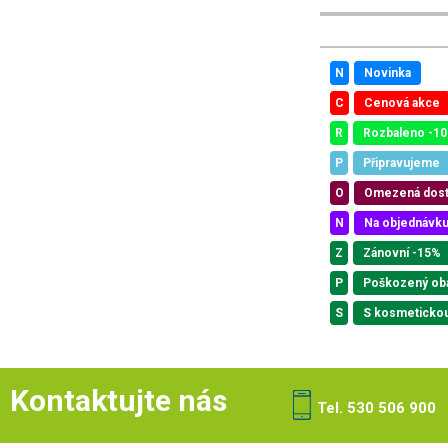
N
Novinka
C
Cenová akce
R
Rozbaleno -1
P
Připravujeme
O
Omezená dos
N
Na objednávk
Z
Zánovní -15%
P
Poškozený ob
S
S kosmeticko
Kontaktujte nás
Tel. 530 506 900