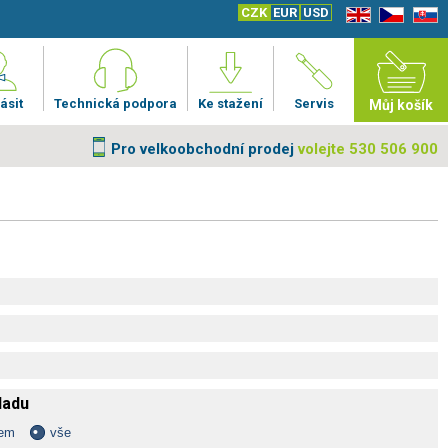
CZK
EUR
USD
EN
CZ
SK
ásit
Technická podpora
Ke stažení
Servis
Můj košík
Pro velkoobchodní prodej
volejte 530 506 900
kladu
dem
vše