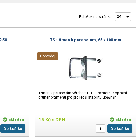
Položek na stránku
K-50
TS - třmen k parabolám, 65 x 100 mm
Doprodej
Třmen k parabolám výrobce TELE - system, doplnění
druhého třmenu pro pro lepší stabilitu upěvnění.
skladem
15
Kč
s DPH
skladem
Do košíku
Do košíku