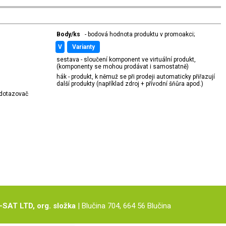
Body/ks
- bodová hodnota produktu v promoakci;
v
varianty
sestava - sloučení komponent ve virtuální produkt,
(komponenty se mohou prodávat i samostatně)
hák - produkt, k němuž se při prodeji automaticky přiřazují
další produkty (například zdroj + přívodní šňůra apod.)
í dotazovač
-SAT LTD, org. složka
| Blučina 704, 664 56 Blučina