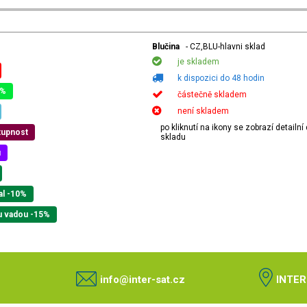
Blučina
- CZ,BLU-hlavni sklad
je skladem
k dispozici do 48 hodin
0%
částečně skladem
není skladem
po kliknutí na ikony se zobrazí detailn
tupnost
skladu
u
al -10%
u vadou -15%
info@inter-sat.cz
INTER