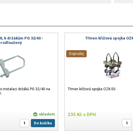
RL k držákům PG 32/40 -
Třmen křížová spojka OZ
prodloužený
Doprodej
o instalaci držáků PG 32/40 na
Třmen křížová spojka OZK-50
n.
skladem
235
Kč
s DPH
Do košíku