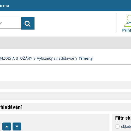
firma
Přihl
NZOLY A STOŽÁRY
Výložníky a nádstavce
Třmeny
hledávání
Filtr s
skla