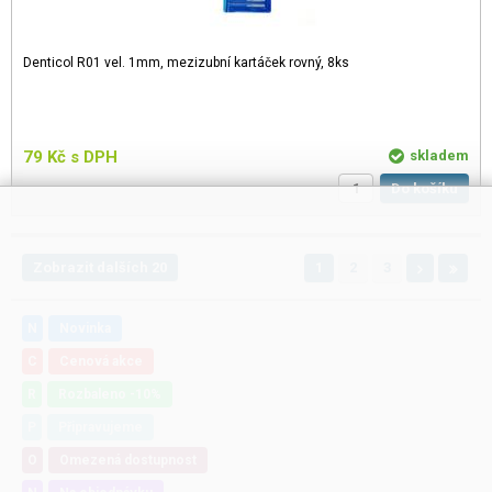
Denticol R01 vel. 1mm, mezizubní kartáček rovný, 8ks
79
Kč
s DPH
skladem
Do košíku
Zobrazit dalších 20
1
2
3
N
Novinka
C
Cenová akce
R
Rozbaleno -10%
P
Připravujeme
O
Omezená dostupnost