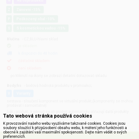
N
Na objednávku
Z
Zánovní -15%
P
Poškozený obal -10%
S
S kosmetickou vadou -15%
Blučina
- CZ,BLU-hlavni sklad
je skladem
k dispozici do 48 hodin
částečně skladem
není skladem
po kliknutí na ikony se zobrazí detailní dotazovač skladu
Body/ks
- bodová hodnota produktu v promoakci;
v
varianty
sestava - sloučení komponent ve virtuální produkt,(komponenty se mohou
prodávat i samostatně)
hák - produkt, k němuž se při prodeji automaticky přiřazují další produkty
Tato webová stránka používá cookies
(například zdroj + přívodní šňůra apod.)
K provozování našeho webu využíváme takzvané cookies. Cookies jsou
soubory sloužící k přizpůsobení obsahu webu, k měření jeho funkčnosti a
obecně k zajištění vaší maximální spokojenosti. Dejte nám vědět o svých
preferencích.