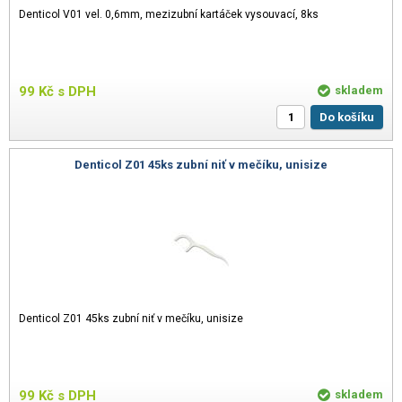
Denticol V01 vel. 0,6mm, mezizubní kartáček vysouvací, 8ks
99
Kč
s DPH
skladem
Do košíku
Denticol Z01 45ks zubní niť v mečíku, unisize
Denticol Z01 45ks zubní niť v mečíku, unisize
99
Kč
s DPH
skladem