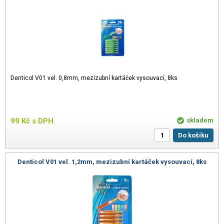
Denticol V01 vel. 0,8mm, mezizubní kartáček vysouvací, 8ks
99
Kč
s DPH
skladem
Do košíku
Denticol V01 vel. 1,2mm, mezizubní kartáček vysouvací, 8ks