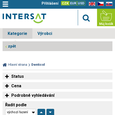
Přihlášení
CZK
EUR
USD
EN
CZ
SK
Můj košík
Kategorie
Výrobci
zpět
Hlavní strana
Denticol
Status
Cena
Podrobné vyhledávání
Řadit podle