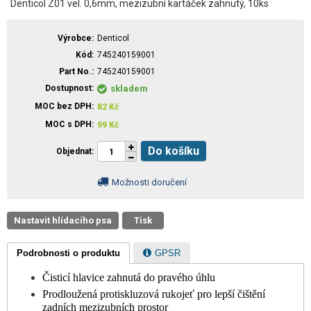
Denticol Z01 vel. 0,6mm, mezizubní kartáček zahnutý, 10ks
Výrobce
Denticol
Kód
745240159001
Part No.
745240159001
Dostupnost
skladem
MOC bez DPH
82
Kč
MOC s DPH
99
Kč
Do košíku
Objednat
Možnosti doručení
Nastavit hlídacího psa
Tisk
Podrobnosti o produktu
GPSR
Čisticí hlavice zahnutá do pravého úhlu
Prodloužená protiskluzová rukojeť pro lepší čištění
zadních mezizubních prostor