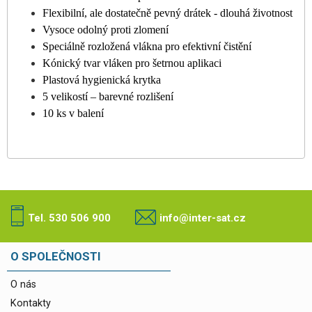
Flexibilní, ale dostatečně pevný drátek - dlouhá životnost
Vysoce odolný proti zlomení
Speciálně rozložená vlákna pro efektivní čistění
Kónický tvar vláken pro šetrnou aplikaci
Plastová hygienická krytka
5 velikostí – barevné rozlišení
10 ks v balení
Tel. 530 506 900
info@inter-sat.cz
O SPOLEČNOSTI
O nás
Kontakty