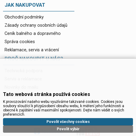
JAK NAKUPOVAT
Obchodní podmínky
Zásady ochrany osobních údajů
Ceník balného a dopravného
Správa cookies
Reklamace, servis a vrácení
PROČ NAKOUPIT U NÁS?
Technická podpora
Servis a reklamace
Novinky do mailu
Tato webová stránka používá cookies
Ke stažení
K provozování našeho webu využíváme takzvané cookies. Cookies jsou
soubory sloužící k přizpůsobení obsahu webu, k měření jeho funkčnosti a
obecně k zajištění vaší maximální spokojenosti. Dejte nám vědět o svých
preferencích.
Povolit všechny cookies
Povolit výběr