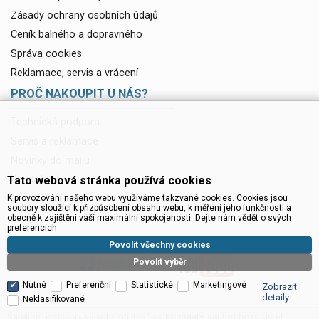
Zásady ochrany osobních údajů
Ceník balného a dopravného
Správa cookies
Reklamace, servis a vrácení
PROČ NAKOUPIT U NÁS?
Technická podpora
Servis a reklamace
Novinky do mailu
Tato webová stránka používá cookies
Ke stažení
K provozování našeho webu využíváme takzvané cookies. Cookies jsou
soubory sloužící k přizpůsobení obsahu webu, k měření jeho funkčnosti a
obecně k zajištění vaší maximální spokojenosti. Dejte nám vědět o svých
preferencích.
Povolit všechny cookies
Povolit výběr
Nutné
Preferenční
Statistické
Marketingové
Zobrazit
detaily
Neklasifikované
Satelitní technika - satelitní přijímače a komplety, set top boxy, dvb-t