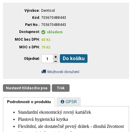
Výrobce
Denticol
Kód
703670488443
Part No.
703670488443
Dostupnost
skladem
MOC bez DPH
65
Kč
MOC s DPH
79
Kč
Do košíku
Objednat
Možnosti doručení
Nastavit hlídacího psa
Tisk
Podrobnosti o produktu
GPSR
Standardní ekonomický rovný kartáček
Plastová hygienická krytka
Flexibilní, ale dostatečně pevný drátek - dlouhá životnost