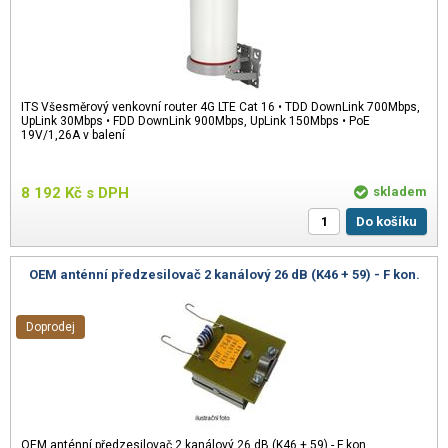
ITS Všesměrový venkovní router 4G LTE Cat 16 • TDD DownLink 700Mbps,
UpLink 30Mbps • FDD DownLink 900Mbps, UpLink 150Mbps • PoE
19V/1,26A v balení
8 192
Kč
s DPH
skladem
Do košíku
OEM anténní předzesilovač 2 kanálový 26 dB (K46 + 59) - F kon.
Doprodej
OEM anténní předzesilovač 2 kanálový 26 dB (K46 + 59) - F kon.