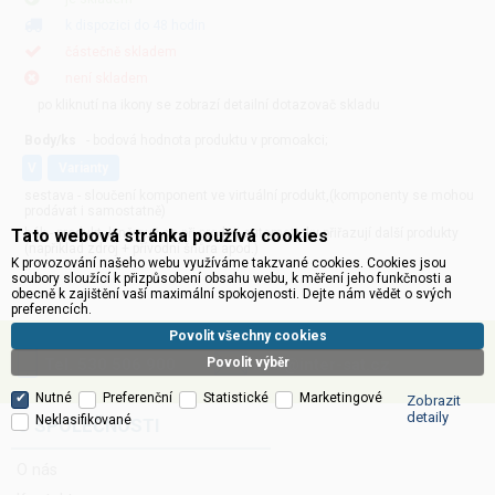
k dispozici do 48 hodin
částečně skladem
není skladem
po kliknutí na ikony se zobrazí detailní dotazovač skladu
Body/ks
- bodová hodnota produktu v promoakci;
v
varianty
sestava - sloučení komponent ve virtuální produkt,(komponenty se mohou
prodávat i samostatně)
hák - produkt, k němuž se při prodeji automaticky přiřazují další produkty
Tato webová stránka používá cookies
(například zdroj + přívodní šňůra apod.)
K provozování našeho webu využíváme takzvané cookies. Cookies jsou
soubory sloužící k přizpůsobení obsahu webu, k měření jeho funkčnosti a
obecně k zajištění vaší maximální spokojenosti. Dejte nám vědět o svých
preferencích.
Povolit všechny cookies
Tel. 530 506 900
info@inter-sat.cz
Povolit výběr
Nutné
Preferenční
Statistické
Marketingové
Zobrazit
detaily
Neklasifikované
O SPOLEČNOSTI
O nás