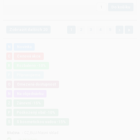
Do košíku
Zobrazit dalších 20
1
2
3
4
5
N
Novinka
C
Cenová akce
R
Rozbaleno -10%
P
Připravujeme
O
Omezená dostupnost
N
Na objednávku
Z
Zánovní -15%
P
Poškozený obal -10%
S
S kosmetickou vadou -15%
Blučina
- CZ,BLU-hlavni sklad
je skladem