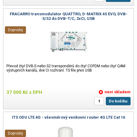
FRACARRO transmodulátor QUATTRO, D-MATRIX 4S EVO, DVB-
S/S2 do DVB-T/C, 2xCI, USB
Doprodej
Převod čtyř DVB-S nebo S2 transpondérů do čtyř COFDM nebo čtyř QAM
výstupních kanálů, dvě CI rozhraní. TS file přes USB
37 000
Kč
s DPH
není skladem
Do košíku
ITS ODU LTE 4G - všesměrový venkovní router 4G LTE Cat 16
Doprodej