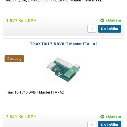
802.11 b/g/n, 2,4GHz. 1 port, PoE 24Vdc. Včetně injektoru PoE.
1 877
Kč
s DPH
skladem
Do košíku
TRIAX TDH 715 DVB-T Master FTA - A2
Doprodej
Triax TDH 715 DVB-T Master FTA - A2
2 541
Kč
s DPH
skladem
Do košíku