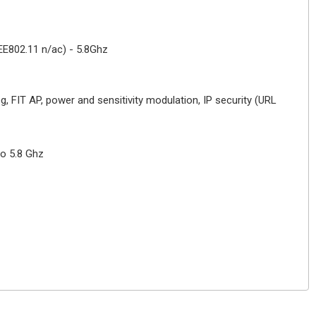
EE802.11 n/ac) - 5.8Ghz
, FIT AP, power and sensitivity modulation, IP security (URL
ro 5.8 Ghz