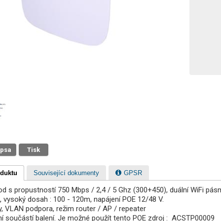
 psa
Tisk
oduktu
Související dokumenty
GPSR
od s propustností 750 Mbps / 2,4 / 5 Ghz (300+450), duální WiFi pá
 vysoký dosah : 100 - 120m, napájení POE 12/48 V.
y, VLAN podpora, režim router / AP / repeater
ní součástí balení. Je možné použít tento POE zdroj : ACSTP00009