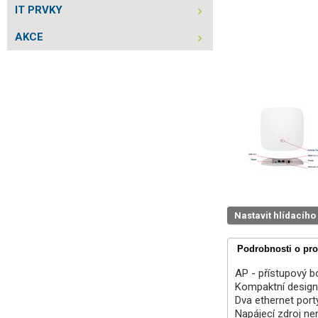
IT PRVKY
AKCE
Nastavit hlídacího
Podrobnosti o pr
AP - přístupový b
Kompaktní design,
Dva ethernet port
Napájecí zdroj ne