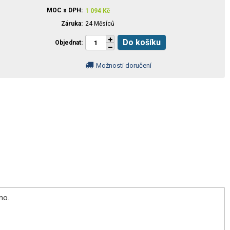
MOC s DPH
1 094
Kč
Záruka
24 Měsíců
Do košíku
Objednat
Možnosti doručení
smo.