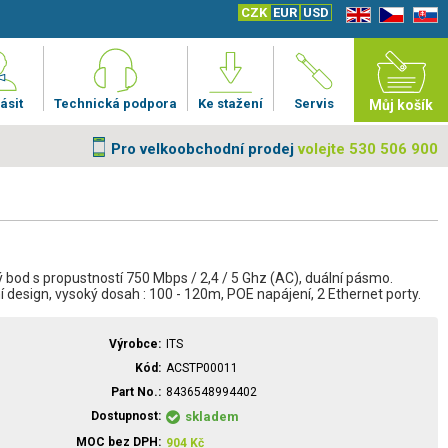
CZK
EUR
USD
EN
CZ
SK
ásit
Technická podpora
Ke stažení
Servis
Můj košík
Pro velkoobchodní prodej
volejte 530 506 900
 bod s propustností 750 Mbps / 2,4 / 5 Ghz (AC), duální pásmo.
 design, vysoký dosah : 100 - 120m, POE napájení, 2 Ethernet porty.
Výrobce
ITS
Kód
ACSTP00011
Part No.
8436548994402
Dostupnost
skladem
MOC bez DPH
904
Kč