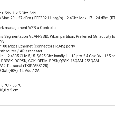
hz 5dbi 1 x 5 Ghz 5dbi
 Max. 20 - 27 dBm (IEEE802.11 b/g/n) - 2.4Ghz Max. 17 - 24 dBm (IE
ork management WEB a Controller
ns Segmentation VLAN-SSID, WLan partition, Preferred 5G, activity log
DDNS
10/100 Mbps Ethernet (connectors RJ45) porty
ti: router / AP / repeater
Hz – 2.4835 GHz 5,15-5,825 Ghz kanály 1 - 13 pro 2.4 Ghz 36 - 165 p
: DBPSK, DQPSK, CCK, OFDM: BPSK,QPSK, 16QAM..256QAM
PA2-Personal (TKIP/AES128)
2.3at (48V), 12 Vdc / 2A
: 0 °C - 55 °C
 18,8 x 5 cm