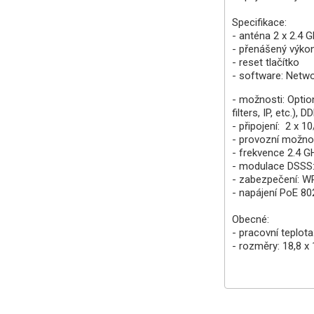
Specifikace:
- anténa 2 x 2.4 G
- přenášený výkon
- reset tlačítko
- software: Netw
- možnosti: Optio
filters, IP, etc.), 
- připojení: 2 x 
- provozní možnos
- frekvence 2.4 G
- modulace DSSS
- zabezpečení: W
- napájení PoE 80
Obecné:
- pracovní teplota
- rozměry: 18,8 x