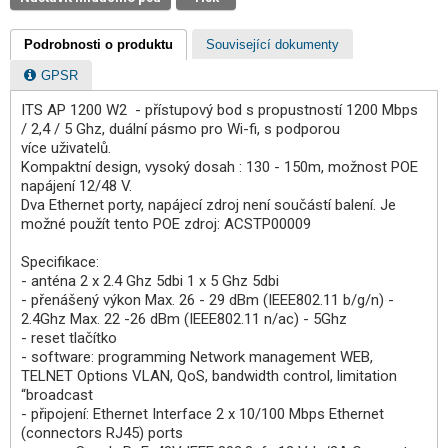
Podrobnosti o produktu
Související dokumenty
GPSR
ITS AP 1200 W2 - přístupový bod s propustností 1200 Mbps
/ 2,4 / 5 Ghz, duální pásmo pro Wi-fi, s podporou
více uživatelů.
Kompaktní design, vysoký dosah : 130 - 150m, možnost POE
napájení 12/48 V.
Dva Ethernet porty, napájecí zdroj není součástí balení. Je
možné použít tento POE zdroj: ACSTP00009
Specifikace:
- anténa 2 x 2.4 Ghz 5dbi 1 x 5 Ghz 5dbi
- přenášený výkon Max. 26 - 29 dBm (IEEE802.11 b/g/n) -
2.4Ghz Max. 22 -26 dBm (IEEE802.11 n/ac) - 5Ghz
- reset tlačítko
- software: programming Network management WEB,
TELNET Options VLAN, QoS, bandwidth control, limitation
“broadcast
- připojení: Ethernet Interface 2 x 10/100 Mbps Ethernet
(connectors RJ45) ports