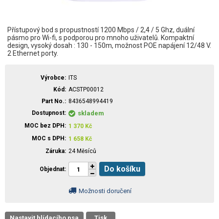
Přístupový bod s propustností 1200 Mbps / 2,4 / 5 Ghz, duální
pásmo pro Wi-fi, s podporou pro mnoho uživatelů. Kompaktní
design, vysoký dosah : 130 - 150m, možnost POE napájení 12/48 V.
2 Ethernet porty.
Výrobce
ITS
Kód
ACSTP00012
Part No.
8436548994419
Dostupnost
skladem
MOC bez DPH
1 370
Kč
MOC s DPH
1 658
Kč
Záruka
24 Měsíců
Do košíku
Objednat
Možnosti doručení
Nastavit hlídacího psa
Tisk