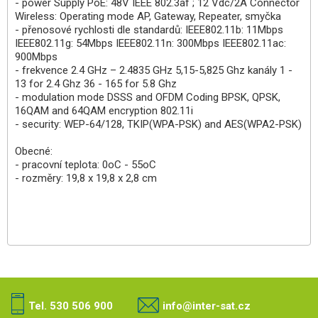
- power Supply PoE: 48V IEEE 802.3af ; 12 Vdc/2A Connector
Wireless: Operating mode AP, Gateway, Repeater, smyčka
- přenosové rychlosti dle standardů: IEEE802.11b: 11Mbps
IEEE802.11g: 54Mbps IEEE802.11n: 300Mbps IEEE802.11ac:
900Mbps
- frekvence 2.4 GHz – 2.4835 GHz 5,15-5,825 Ghz kanály 1 -
13 for 2.4 Ghz 36 - 165 for 5.8 Ghz
- modulation mode DSSS and OFDM Coding BPSK, QPSK,
16QAM and 64QAM encryption 802.11i
- security: WEP-64/128, TKIP(WPA-PSK) and AES(WPA2-PSK)
Obecné:
- pracovní teplota: 0oC - 55oC
- rozměry: 19,8 x 19,8 x 2,8 cm
Tel. 530 506 900
info@inter-sat.cz