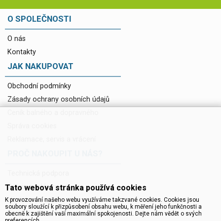
O SPOLEČNOSTI
O nás
Kontakty
JAK NAKUPOVAT
Obchodní podmínky
Zásady ochrany osobních údajů
Ceník balného a dopravného
Správa cookies
Reklamace, servis a vrácení
PROČ NAKOUPIT U NÁS?
Technická podpora
Servis a reklamace
Tato webová stránka používá cookies
Novinky do mailu
K provozování našeho webu využíváme takzvané cookies. Cookies jsou
soubory sloužící k přizpůsobení obsahu webu, k měření jeho funkčnosti a
Ke stažení
obecně k zajištění vaší maximální spokojenosti. Dejte nám vědět o svých
preferencích.