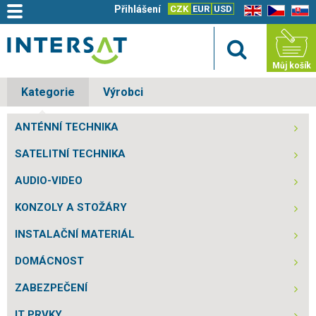
Přihlášení
CZK
EUR
USD
EN
CZ
SK
Můj košík
Kategorie
Výrobci
ANTÉNNÍ TECHNIKA
SATELITNÍ TECHNIKA
AUDIO-VIDEO
KONZOLY A STOŽÁRY
INSTALAČNÍ MATERIÁL
DOMÁCNOST
ZABEZPEČENÍ
IT PRVKY