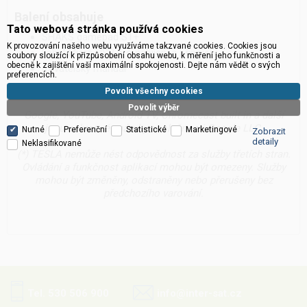
Balení obsahuje
Tato webová stránka používá cookies
SHAKS gamepad S1+
K provozování našeho webu využíváme takzvané cookies. Cookies jsou
kabel Micro USB pro nabíjení a připojení
soubory sloužící k přizpůsobení obsahu webu, k měření jeho funkčnosti a
obecně k zajištění vaší maximální spokojenosti. Dejte nám vědět o svých
uživatelský manuál
preferencích.
Povolit všechny cookies
Povolit výběr
Google, YouTube, Android TV, Chromecast built-in a další
jsou ochranné známky společnosti Google LLC.
Nutné
Preferenční
Statistické
Marketingové
Zobrazit
detaily
Neklasifikované
(*) TESLA nemůže nést odpovědnost za služby třetích stran.
Ovládání a funkčnost aplikací mohou být omezeny. Služby
mohou být změněny, odstraněny nebo přerušeny bez
předchozího varování.
Tel. 530 506 900
info@inter-sat.cz