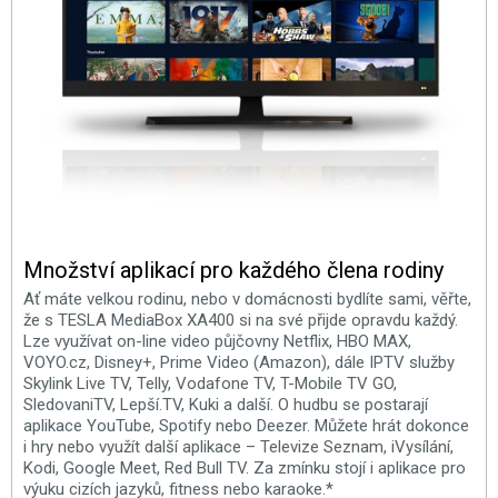
Množství aplikací pro každého člena rodiny
Ať máte velkou rodinu, nebo v domácnosti bydlíte sami, věřte,
že s TESLA MediaBox XA400 si na své přijde opravdu každý.
Lze využívat on-line video půjčovny Netflix, HBO MAX,
VOYO.cz, Disney+, Prime Video (Amazon), dále IPTV služby
Skylink Live TV, Telly, Vodafone TV, T-Mobile TV GO,
SledovaniTV, Lepší.TV, Kuki a další. O hudbu se postarají
aplikace YouTube, Spotify nebo Deezer. Můžete hrát dokonce
i hry nebo využít další aplikace – Televize Seznam, iVysílání,
Kodi, Google Meet, Red Bull TV. Za zmínku stojí i aplikace pro
výuku cizích jazyků, fitness nebo karaoke.*