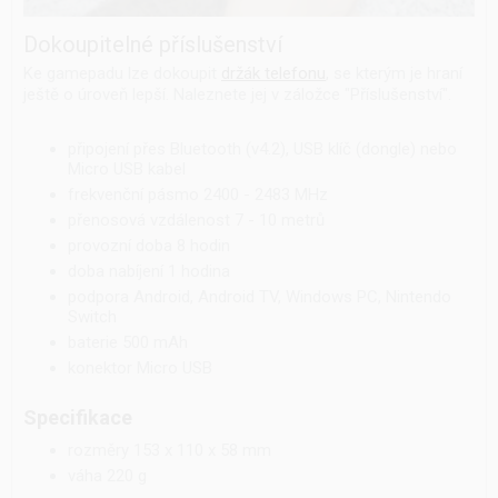
Dokoupitelné příslušenství
Ke gamepadu lze dokoupit
držák telefonu
, se kterým je hraní
ještě o úroveň lepší. Naleznete jej v záložce "Příslušenství".
připojení přes Bluetooth (v4.2), USB klíč (dongle) nebo
Micro USB kabel
frekvenční pásmo 2400 - 2483 MHz
přenosová vzdálenost 7 - 10 metrů
provozní doba 8 hodin
doba nabíjení 1 hodina
podpora Android, Android TV, Windows PC, Nintendo
Switch
baterie 500 mAh
konektor Micro USB
Specifikace
rozměry 153 x 110 x 58 mm
váha 220 g