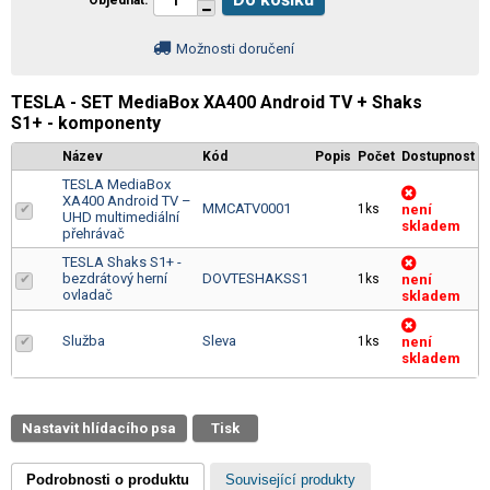
Objednat
Možnosti doručení
TESLA - SET MediaBox XA400 Android TV + Shaks
S1+ - komponenty
Název
Kód
Popis
Počet
Dostupnost
TESLA MediaBox
XA400 Android TV –
MMCATV0001
1ks
není
UHD multimediální
skladem
přehrávač
TESLA Shaks S1+ -
bezdrátový herní
DOVTESHAKSS1
1ks
není
ovladač
skladem
Služba
Sleva
1ks
není
skladem
Nastavit hlídacího psa
Tisk
Podrobnosti o produktu
Související produkty