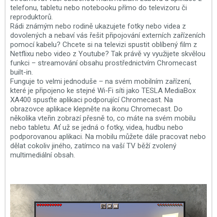
telefonu, tabletu nebo notebooku přímo do televizoru či
reproduktorů.
Rádi známým nebo rodině ukazujete fotky nebo videa z
dovolených a nebaví vás řešit připojování externích zařízeních
pomocí kabelu? Chcete si na televizi spustit oblíbený film z
Netflixu nebo video z Youtube? Tak právě vy využijete skvělou
funkci – streamování obsahu prostřednictvím Chromecast
built-in.
Funguje to velmi jednoduše – na svém mobilním zařízení,
které je připojeno ke stejné Wi-Fi síti jako TESLA MediaBox
XA400 spusťte aplikaci podporující Chromecast. Na
obrazovce aplikace klepněte na ikonu Chromecast. Do
několika vteřin zobrazí přesně to, co máte na svém mobilu
nebo tabletu. Ať už se jedná o fotky, videa, hudbu nebo
podporovanou aplikaci. Na mobilu můžete dále pracovat nebo
dělat cokoliv jiného, zatímco na vaší TV běží zvolený
multimediální obsah.