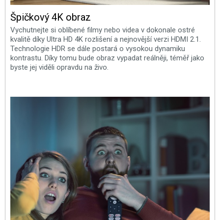
Špičkový 4K obraz
Vychutnejte si oblíbené filmy nebo videa v dokonale ostré
kvalitě díky Ultra HD 4K rozlišení a nejnovější verzi HDMI 2.1.
Technologie HDR se dále postará o vysokou dynamiku
kontrastu. Díky tomu bude obraz vypadat reálněji, téměř jako
byste jej viděli opravdu na živo.