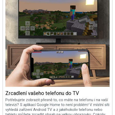
Zrcadlení vašeho telefonu do TV
Potřebujete zobrazit přesně to, co máte na telefonu i na vaší
televizi? S aplikací Google Home to není problém! V místní síti
vyhledá zařízení Android TV a z jakéhokoliv telefonu nebo
tabletu můžete zrcadlit obsah na velkou obrazovku. Cokoliv,