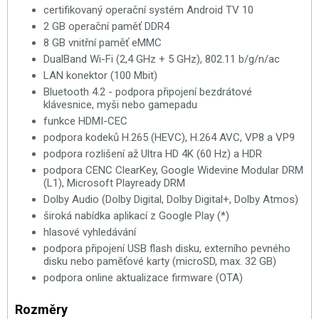
certifikovaný operační systém Android TV 10
2 GB operační paměť DDR4
8 GB vnitřní paměť eMMC
DualBand Wi-Fi (2,4 GHz + 5 GHz), 802.11 b/g/n/ac
LAN konektor (100 Mbit)
Bluetooth 4.2 - podpora připojení bezdrátové
klávesnice, myši nebo gamepadu
funkce HDMI-CEC
podpora kodeků H.265 (HEVC), H.264 AVC, VP8 a VP9
podpora rozlišení až Ultra HD 4K (60 Hz) a HDR
podpora CENC ClearKey, Google Widevine Modular DRM
(L1), Microsoft Playready DRM
Dolby Audio (Dolby Digital, Dolby Digital+, Dolby Atmos)
široká nabídka aplikací z Google Play (*)
hlasové vyhledávání
podpora připojení USB flash disku, externího pevného
disku nebo paměťové karty (microSD, max. 32 GB)
podpora online aktualizace firmware (OTA)
Rozměry