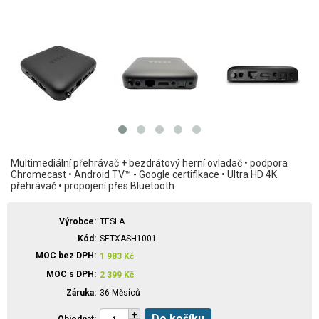
Multimediální přehrávač + bezdrátový herní ovladač • podpora
Chromecast • Android TV™ - Google certifikace • Ultra HD 4K
přehrávač • propojení přes Bluetooth
Výrobce
TESLA
Kód
SETXASH1001
MOC bez DPH
1 983
Kč
MOC s DPH
2 399
Kč
Záruka
36 Měsíců
Do košíku