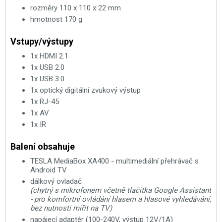
rozměry 110 x 110 x 22 mm
hmotnost 170 g
Vstupy/výstupy
1x HDMI 2.1
1x USB 2.0
1x USB 3.0
1x optický digitální zvukový výstup
1x RJ-45
1x AV
1x IR
Balení obsahuje
TESLA MediaBox XA400 - multimediální přehrávač s
Android TV
dálkový ovladač
(chytrý s mikrofonem včetně tlačítka Google Assistant
- pro komfortní ovládání hlasem a hlasové vyhledávání,
bez nutnosti mířit na TV)
napájecí adaptér (100-240V, výstup 12V/1A)