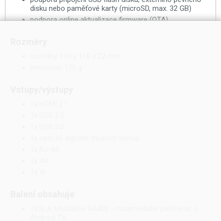
disku nebo paměťové karty (microSD, max. 32 GB)
podpora online aktualizace firmware (OTA)
Rozměry
rozměry 110 x 110 x 22 mm
hmotnost 170 g
Vstupy/výstupy
1x HDMI 2.1
1x USB 2.0
1x USB 3.0
1x optický digitální zvukový výstup
1x RJ-45
1x AV
1x IR
Balení obsahuje
TESLA MediaBox XA400 - multimediální přehrávač s
Android TV