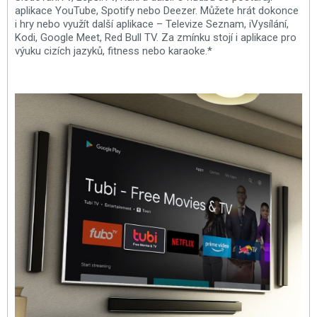
aplikace YouTube, Spotify nebo Deezer. Můžete hrát dokonce
i hry nebo využít další aplikace – Televize Seznam, iVysílání,
Kodi, Google Meet, Red Bull TV. Za zmínku stojí i aplikace pro
výuku cizích jazyků, fitness nebo karaoke.*