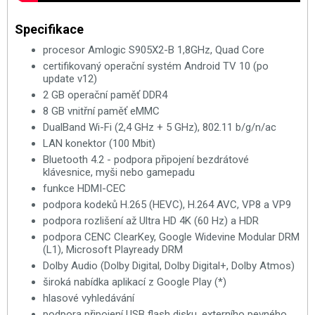
Specifikace
procesor Amlogic S905X2-B 1,8GHz, Quad Core
certifikovaný operační systém Android TV 10 (po
update v12)
2 GB operační paměť DDR4
8 GB vnitřní paměť eMMC
DualBand Wi-Fi (2,4 GHz + 5 GHz), 802.11 b/g/n/ac
LAN konektor (100 Mbit)
Bluetooth 4.2 - podpora připojení bezdrátové
klávesnice, myši nebo gamepadu
funkce HDMI-CEC
podpora kodeků H.265 (HEVC), H.264 AVC, VP8 a VP9
podpora rozlišení až Ultra HD 4K (60 Hz) a HDR
podpora CENC ClearKey, Google Widevine Modular DRM
(L1), Microsoft Playready DRM
Dolby Audio (Dolby Digital, Dolby Digital+, Dolby Atmos)
široká nabídka aplikací z Google Play (*)
hlasové vyhledávání
podpora připojení USB flash disku, externího pevného