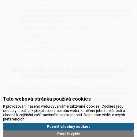
dálkový ovladač
(chytrý s mikrofonem včetně tlačítka Google Assistant
- pro komfortní ovládání hlasem a hlasové vyhledávání,
bez nutnosti mířit na TV)
napájecí adaptér (100-240V, výstup 12V/1A)
HDMI kabel
2x AAA baterie
uživatelský manuál CZ/SK/EN
Google, YouTube, Android TV, Chromecast built-in a další
jsou ochranné známky společnosti Google LLC.
(*) TESLA nemůže nést odpovědnost za služby třetích stran.
Ovládání a funkčnost aplikací mohou být omezeny. Služby
Tato webová stránka používá cookies
mohou být změněny, odstraněny nebo přerušeny bez
předchozího varování.
K provozování našeho webu využíváme takzvané cookies. Cookies jsou
soubory sloužící k přizpůsobení obsahu webu, k měření jeho funkčnosti a
obecně k zajištění vaší maximální spokojenosti. Dejte nám vědět o svých
preferencích.
Povolit všechny cookies
Povolit výběr