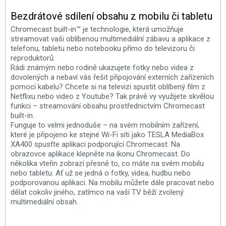
Bezdrátové sdílení obsahu z mobilu či tabletu
Chromecast built-in™ je technologie, která umožňuje
streamovat vaši oblíbenou multimediální zábavu a aplikace z
telefonu, tabletu nebo notebooku přímo do televizoru či
reproduktorů.
Rádi známým nebo rodině ukazujete fotky nebo videa z
dovolených a nebaví vás řešit připojování externích zařízeních
pomocí kabelu? Chcete si na televizi spustit oblíbený film z
Netflixu nebo video z Youtube? Tak právě vy využijete skvělou
funkci – streamování obsahu prostřednictvím Chromecast
built-in.
Funguje to velmi jednoduše – na svém mobilním zařízení,
které je připojeno ke stejné Wi-Fi síti jako TESLA MediaBox
XA400 spusťte aplikaci podporující Chromecast. Na
obrazovce aplikace klepněte na ikonu Chromecast. Do
několika vteřin zobrazí přesně to, co máte na svém mobilu
nebo tabletu. Ať už se jedná o fotky, videa, hudbu nebo
podporovanou aplikaci. Na mobilu můžete dále pracovat nebo
dělat cokoliv jiného, zatímco na vaší TV běží zvolený
multimediální obsah.