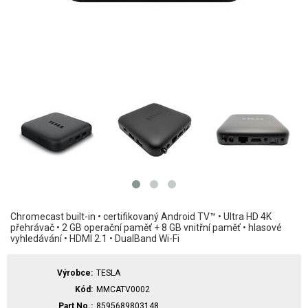
Chromecast built-in • certifikovaný Android TV™ • Ultra HD 4K
přehrávač • 2 GB operační paměť + 8 GB vnitřní paměť • hlasové
vyhledávání • HDMI 2.1 • DualBand Wi-Fi
Výrobce
TESLA
Kód
MMCATV0002
Part No.
8595689803148