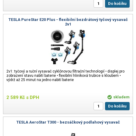
Do košíku
TESLA PureStar E20 Plus - flexibilní bezdrátový tyčový vysavač
2v1
2v1: tyčový a ruční vysavač cyklónovou filtrační technologií • displej pro
zobrazení stavu nabití baterie • flexibilní hliníková trubice s kloubem •
výdrž až 25 minut na jedno nabití baterie
2 589
Kč
s DPH
skladem
Do košíku
TESLA AeroStar T300 - bezsáčkový podlahový vysavač