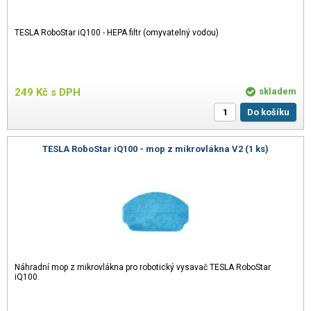
TESLA RoboStar iQ100 - HEPA filtr (omyvatelný vodou)
249
Kč
s DPH
skladem
Do košíku
TESLA RoboStar iQ100 - mop z mikrovlákna V2 (1 ks)
Náhradní mop z mikrovlákna pro robotický vysavač TESLA RoboStar
iQ100.