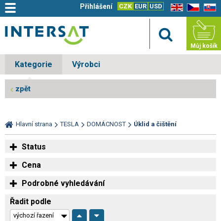
Přihlášení
CZK
EUR
USD
EN
CZ
SK
Můj košík
Kategorie
Výrobci
zpět
Hlavní strana
TESLA
DOMÁCNOST
Úklid a čištění
Status
Cena
Podrobné vyhledávání
Řadit podle