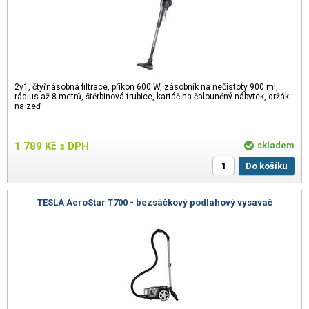
2v1, čtyřnásobná filtrace, příkon 600 W, zásobník na nečistoty 900 ml,
rádius až 8 metrů, štěrbinová trubice, kartáč na čalouněný nábytek, držák
na zeď
1 789
Kč
s DPH
skladem
Do košíku
TESLA AeroStar T700 - bezsáčkový podlahový vysavač