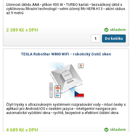
Účinnost úklidu AAA • příkon 900 W • TURBO kartáč • bezsáčkový úklid s
cyklónovou filtrační technologií • velmi účinný filtr HEPA H13 • akční rádius
až 9 metrů
2 389
Kč
s DPH
skladem
Do košíku
TESLA RoboStar W800 WiFi - robotický čistič oken
Čtyři trysky s ultrazvukovým systémem rozprašování vody • mluví česky s
aplikací pro Android/iOS v českém jazyce • inteligentní navigace pro
automatické vyčištění okna • rychlé, bezpečné a efektivní čištění okna
4 689
Kč
s DPH
skladem