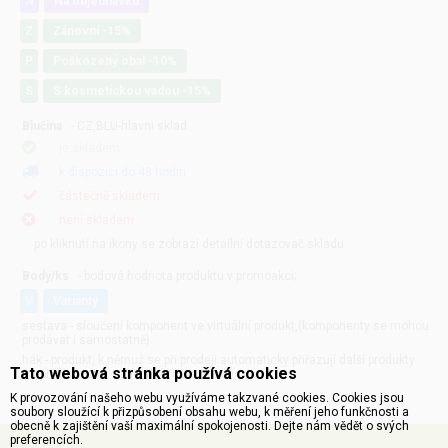
N
Na objednávku
Z
Zánovní -15%
P
Poškozený obal -10%
S
S kosmetickou vadou -15%
Blučina
- CZ,BLU-hlavni sklad
je skladem
k dispozici do 48 hodin
částečně skladem
není skladem
po kliknutí na ikony se zobrazí detailní dotazovač skladu
Body/ks
- bodová hodnota produktu v promoakci;
v
varianty
sestava - sloučení komponent ve virtuální produkt,(komponenty se mohou
prodávat i samostatně)
hák - produkt, k němuž se při prodeji automaticky přiřazují další produkty
Tato webová stránka používá cookies
(například zdroj + přívodní šňůra apod.)
K provozování našeho webu využíváme takzvané cookies. Cookies jsou
soubory sloužící k přizpůsobení obsahu webu, k měření jeho funkčnosti a
obecně k zajištění vaší maximální spokojenosti. Dejte nám vědět o svých
preferencích.