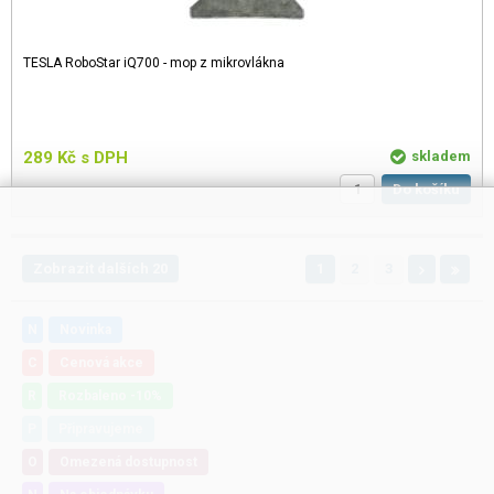
TESLA RoboStar iQ700 - mop z mikrovlákna
289
Kč
s DPH
skladem
Do košíku
Zobrazit dalších 20
1
2
3
N
Novinka
C
Cenová akce
R
Rozbaleno -10%
P
Připravujeme
O
Omezená dostupnost