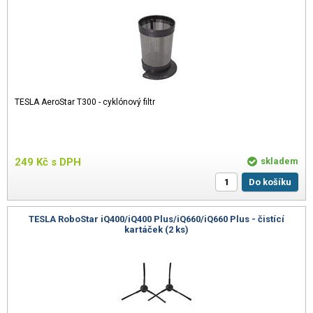
TESLA AeroStar T300 - cyklónový filtr
249
Kč
s DPH
skladem
Do košíku
TESLA RoboStar iQ400/iQ400 Plus/iQ660/iQ660 Plus - čistící
kartáček (2 ks)