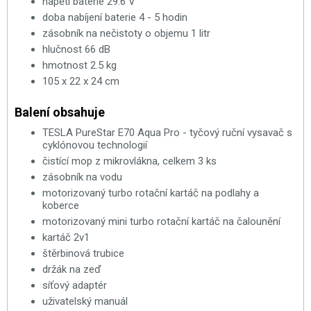
napětí baterie 29.6 V
doba nabíjení baterie 4 - 5 hodin
zásobník na nečistoty o objemu 1 litr
hlučnost 66 dB
hmotnost 2.5 kg
105 x 22 x 24 cm
Balení obsahuje
TESLA PureStar E70 Aqua Pro - tyčový ruční vysavač s
cyklónovou technologií
čistící mop z mikrovlákna, celkem 3 ks
zásobník na vodu
motorizovaný turbo rotační kartáč na podlahy a
koberce
motorizovaný mini turbo rotační kartáč na čalounění
kartáč 2v1
štěrbinová trubice
držák na zeď
síťový adaptér
uživatelský manuál