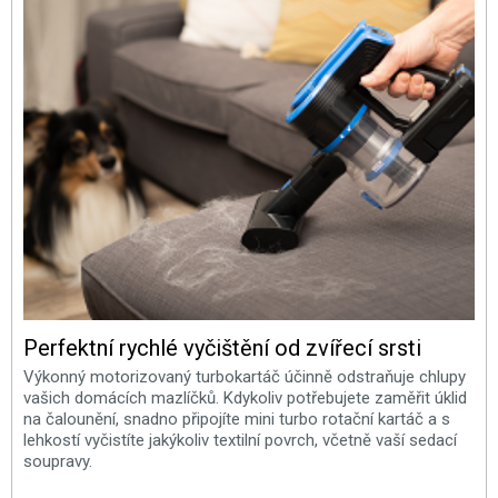
Perfektní rychlé vyčištění od zvířecí srsti
Výkonný motorizovaný turbokartáč účinně odstraňuje chlupy
vašich domácích mazlíčků. Kdykoliv potřebujete zaměřit úklid
na čalounění, snadno připojíte mini turbo rotační kartáč a s
lehkostí vyčistíte jakýkoliv textilní povrch, včetně vaší sedací
soupravy.