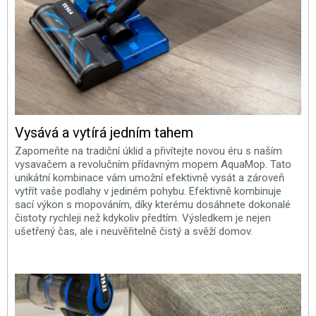
Vysává a vytírá jedním tahem
Zapomeňte na tradiční úklid a přivítejte novou éru s naším
vysavačem a revolučním přídavným mopem AquaMop. Tato
unikátní kombinace vám umožní efektivně vysát a zároveň
vytřít vaše podlahy v jediném pohybu. Efektivně kombinuje
sací výkon s mopováním, díky kterému dosáhnete dokonalé
čistoty rychleji než kdykoliv předtím. Výsledkem je nejen
ušetřený čas, ale i neuvěřitelně čistý a svěží domov.