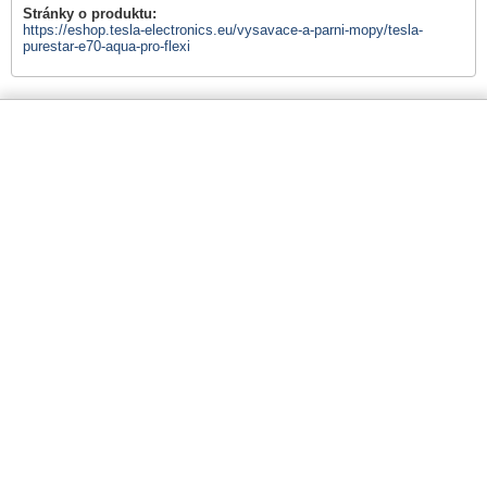
Stránky o produktu:
https://eshop.tesla-electronics.eu/vysavace-a-parni-mopy/tesla-
purestar-e70-aqua-pro-flexi
Tato webová stránka používá cookies
K provozování našeho webu využíváme takzvané cookies. Cookies jsou
Tel. 530 506 900
info@inter-sat.cz
soubory sloužící k přizpůsobení obsahu webu, k měření jeho funkčnosti a
obecně k zajištění vaší maximální spokojenosti. Dejte nám vědět o svých
preferencích.
Povolit všechny cookies
O SPOLEČNOSTI
Povolit výběr
O nás
Nutné
Preferenční
Statistické
Marketingové
Zobrazit
Kontakty
detaily
Neklasifikované
JAK NAKUPOVAT
Obchodní podmínky
Zásady ochrany osobních údajů
Ceník balného a dopravného
Správa cookies