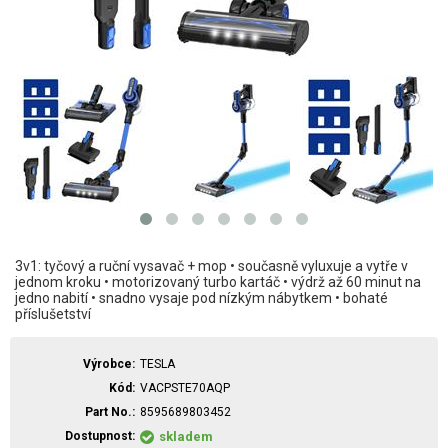
3v1: tyčový a ruční vysavač + mop • současně vyluxuje a vytře v
jednom kroku • motorizovaný turbo kartáč • výdrž až 60 minut na
jedno nabití • snadno vysaje pod nízkým nábytkem • bohaté
příslušetství
Výrobce
TESLA
Kód
VACPSTE70AQP
Part No.
8595689803452
Dostupnost
skladem