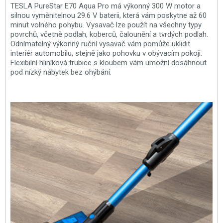
TESLA PureStar E70 Aqua Pro má výkonný 300 W motor a
silnou vyměnitelnou 29.6 V baterii, která vám poskytne až 60
minut volného pohybu. Vysavač lze použít na všechny typy
povrchů, včetně podlah, koberců, čalounění a tvrdých podlah.
Odnímatelný výkonný ruční vysavač vám pomůže uklidit
interiér automobilu, stejně jako pohovku v obývacím pokoji.
Flexibilní hliníková trubice s kloubem vám umožní dosáhnout
pod nízký nábytek bez ohýbání.