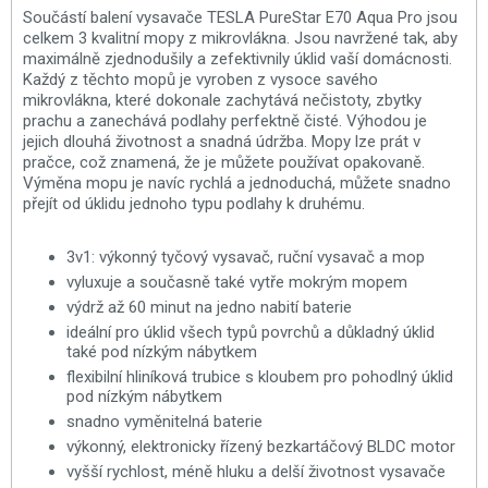
Součástí balení vysavače TESLA PureStar E70 Aqua Pro jsou
celkem 3 kvalitní mopy z mikrovlákna. Jsou navržené tak, aby
maximálně zjednodušily a zefektivnily úklid vaší domácnosti.
Každý z těchto mopů je vyroben z vysoce savého
mikrovlákna, které dokonale zachytává nečistoty, zbytky
prachu a zanechává podlahy perfektně čisté. Výhodou je
jejich dlouhá životnost a snadná údržba. Mopy lze prát v
pračce, což znamená, že je můžete používat opakovaně.
Výměna mopu je navíc rychlá a jednoduchá, můžete snadno
přejít od úklidu jednoho typu podlahy k druhému.
3v1: výkonný tyčový vysavač, ruční vysavač a mop
vyluxuje a současně také vytře mokrým mopem
výdrž až 60 minut na jedno nabití baterie
ideální pro úklid všech typů povrchů a důkladný úklid
také pod nízkým nábytkem
flexibilní hliníková trubice s kloubem pro pohodlný úklid
pod nízkým nábytkem
snadno vyměnitelná baterie
výkonný, elektronicky řízený bezkartáčový BLDC motor
vyšší rychlost, méně hluku a delší životnost vysavače