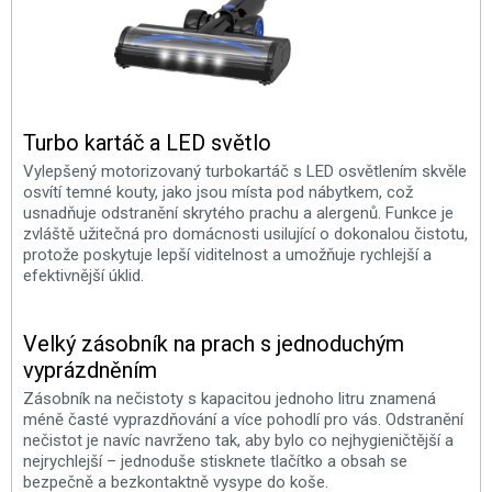
Turbo kartáč a LED světlo
Vylepšený motorizovaný turbokartáč s LED osvětlením skvěle
osvítí temné kouty, jako jsou místa pod nábytkem, což
usnadňuje odstranění skrytého prachu a alergenů. Funkce je
zvláště užitečná pro domácnosti usilující o dokonalou čistotu,
protože poskytuje lepší viditelnost a umožňuje rychlejší a
efektivnější úklid.
Velký zásobník na prach s jednoduchým
vyprázdněním
Zásobník na nečistoty s kapacitou jednoho litru znamená
méně časté vyprazdňování a více pohodlí pro vás. Odstranění
nečistot je navíc navrženo tak, aby bylo co nejhygieničtější a
nejrychlejší – jednoduše stisknete tlačítko a obsah se
bezpečně a bezkontaktně vysype do koše.