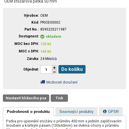
OEM stožárová patka 50 mm
Výrobce
OEM
Kód
PRIOE00002
Part No.
8595225211987
Dostupnost
skladem
MOC bez DPH
120
Kč
MOC s DPH
145
Kč
Záruka
24 Měsíců
Do košíku
Objednat
Možnosti doručení
Nastavit hlídacího psa
Tisk
Podrobnosti o produktu
Související produkty
GPSR
Patka pro upevnění stožáru o průměru 450 mm s jedním zajišťovacím
šroubem a krátkým pásem (130x60mm) se dvěma otvory o průměru