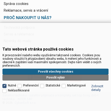
Správa cookies
Reklamace, servis a vrácení
PROČ NAKOUPIT U NÁS?
Technická podpora
Servis a reklamace
Novinky do mailu
Ke stažení
Tato webová stránka používá cookies
K provozování našeho webu využíváme takzvané cookies. Cookies jsou
soubory sloužící k přizpůsobení obsahu webu, k měření jeho funkčnosti a
obecně k zajištění vaší maximální spokojenosti. Dejte nám vědět o svých
preferencích.
Povolit všechny cookies
Povolit výběr
Nutné
Preferenční
Statistické
Marketingové
Zobrazit
detaily
Neklasifikované
Satelitní technika - satelitní přijímače a komplety, set top boxy, dvb-t
technika :: INTER SAT
CyberSoft s.r.o.
© 2026