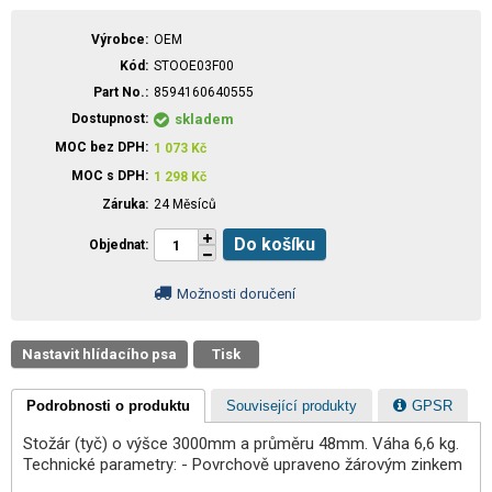
Výrobce
OEM
Kód
STOOE03F00
Part No.
8594160640555
Dostupnost
skladem
MOC bez DPH
1 073
Kč
MOC s DPH
1 298
Kč
Záruka
24 Měsíců
Do košíku
Objednat
Možnosti doručení
Nastavit hlídacího psa
Tisk
Podrobnosti o produktu
Související produkty
GPSR
Stožár (tyč) o výšce 3000mm a průměru 48mm. Váha 6,6 kg.
Technické parametry: - Povrchově upraveno žárovým zinkem