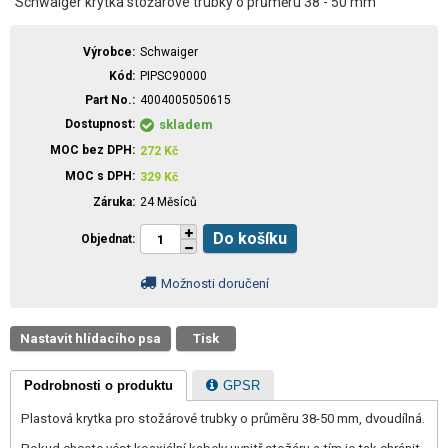
Schwaiger krytka stožárové trubky o průměru 38 - 50 mm
Výrobce
Schwaiger
Kód
PIPSC90000
Part No.
4004005050615
Dostupnost
skladem
MOC bez DPH
272
Kč
MOC s DPH
329
Kč
Záruka
24 Měsíců
Do košíku
Objednat
Možnosti doručení
Nastavit hlídacího psa
Tisk
Podrobnosti o produktu
GPSR
Plastová krytka pro stožárové trubky o průměru 38-50 mm, dvoudílná.