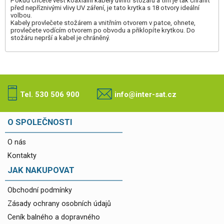
Pokud chcete vést koaxiální kabely uvnitř stožáru a tím je tak chránit
před nepříznivými vlivy UV záření, je tato krytka s 18 otvory ideální
volbou.
Kabely provlečete stožárem a vnitřním otvorem v patce, ohnete,
provlečete vodícím otvorem po obvodu a přiklopíte krytkou. Do
stožáru neprší a kabel je chráněný.
Tel. 530 506 900
info@inter-sat.cz
O SPOLEČNOSTI
O nás
Kontakty
JAK NAKUPOVAT
Obchodní podmínky
Zásady ochrany osobních údajů
Ceník balného a dopravného