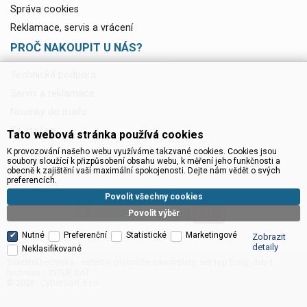
Správa cookies
Reklamace, servis a vrácení
PROČ NAKOUPIT U NÁS?
Technická podpora
Servis a reklamace
Novinky do mailu
Ke stažení
Tato webová stránka používá cookies
K provozování našeho webu využíváme takzvané cookies. Cookies jsou
soubory sloužící k přizpůsobení obsahu webu, k měření jeho funkčnosti a
obecně k zajištění vaší maximální spokojenosti. Dejte nám vědět o svých
preferencích.
Povolit všechny cookies
Povolit výběr
Nutné
Preferenční
Statistické
Marketingové
Zobrazit
detaily
Neklasifikované
Satelitní technika - satelitní přijímače a komplety, set top boxy, dvb-t
technika :: INTER SAT
CyberSoft s.r.o.
© 2026