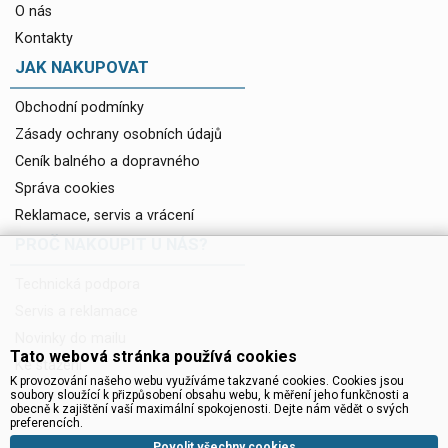
O nás
Kontakty
JAK NAKUPOVAT
Obchodní podmínky
Zásady ochrany osobních údajů
Ceník balného a dopravného
Správa cookies
Reklamace, servis a vrácení
PROČ NAKOUPIT U NÁS?
Technická podpora
Servis a reklamace
Novinky do mailu
Tato webová stránka používá cookies
Ke stažení
K provozování našeho webu využíváme takzvané cookies. Cookies jsou
soubory sloužící k přizpůsobení obsahu webu, k měření jeho funkčnosti a
obecně k zajištění vaší maximální spokojenosti. Dejte nám vědět o svých
preferencích.
Povolit všechny cookies