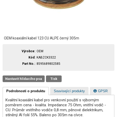
OEM koaxiální kabel 123 CU ALPE černý 305m
Výrobce
OEM
Kód
KABZCK3322
Part No.
8595689802585
Nastavit hlídacího psa
Tisk
Podrobnosti o produktu
Související produkty
GPSR
Kvalitní koaxiální kabel pro venkovní použití s výborným
poměrem cena - kvalita. Impedance 75 Ohm, vnitřní vodič -
CU. Průměr vnitřního vodiče 0,8 mm, pěnové dielektrikum,
stíněný Al folií 55%. Baleno po 305m na cívce.