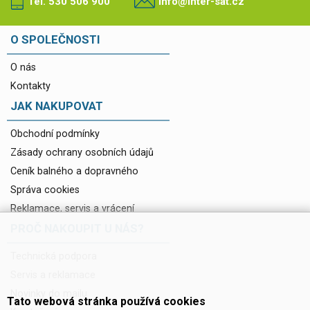
Tel. 530 506 900
info@inter-sat.cz
O SPOLEČNOSTI
O nás
Kontakty
JAK NAKUPOVAT
Obchodní podmínky
Zásady ochrany osobních údajů
Ceník balného a dopravného
Správa cookies
Reklamace, servis a vrácení
PROČ NAKOUPIT U NÁS?
Technická podpora
Servis a reklamace
Novinky do mailu
Tato webová stránka používá cookies